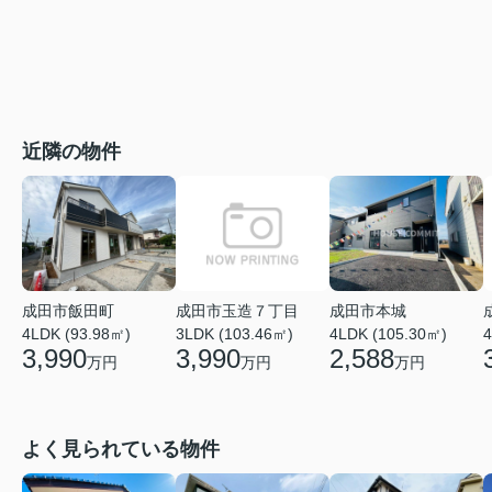
近隣の物件
成田市玉造７丁目
成田市飯田町
成田市本城
3LDK (103.46㎡)
4
4LDK (93.98㎡)
4LDK (105.30㎡)
3,990
3,990
2,588
万円
万円
万円
よく見られている物件