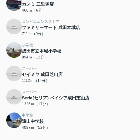
カスミ 三里塚店
460ｍ（6分）
コンビニエンスストア
ファミリーマート 成田本城店
711ｍ（9分）
小学校
成田市立本城小学校
994ｍ（13分）
スーパー
セイミヤ 成田芝山店
1112ｍ（14分）
スーパー
Seria(セリア) ベイシア成田芝山店
1326ｍ（17分）
中学校
遠山中学校
4087ｍ（52分）