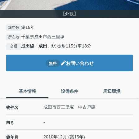
【外観】
築15年
築年数
千葉県成田市西三里塚
所在地
成田線
「
成田
」駅 徒歩115分車18分
交通
お問い合わせ
無料
基本情報
設備条件
周辺環境
成田市西三里塚 中古戸建
物件名
-
向き
2010年12月 (築15年)
築年月