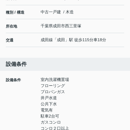
中古一戸建 / 木造
種別 / 構造
千葉県
成田市
西三里塚
所在地
成田線
「
成田
」駅 徒歩115分車18分
交通
設備条件
室内洗濯機置場
設備条件
フローリング
プロパンガス
井戸水道
公共下水
電気有
駐車2台可
ガスコンロ
コンロ２口以上