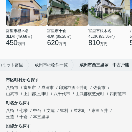
富里市根木名
富里市十倉
富里市根木名
3LDK (49.68㎡)
4DK (85.28㎡)
4LDK (93.36㎡)
6
450
620
810
万円
万円
万円
コミット富里
成田市の物件一覧
成田市西三里塚 中古戸建
市区町村から探す
八街市
富里市
成田市
印旛郡酒々井町
佐倉市
山武市
上川郡上川町
八千代市
山武郡横芝光町
四街道市
町名から探す
八街
七栄
中台
文違
御料
並木町
東酒々井
玉造
十倉
本三里塚
沿線から探す