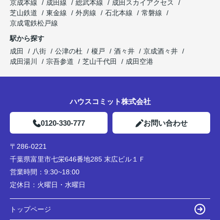
京成本線
成田線
総武本線
成田スカイアクセス
芝山鉄道
東金線
外房線
石北本線
常磐線
京成電鉄松戸線
駅から探す
成田
八街
公津の杜
榎戸
酒々井
京成酒々井
成田湯川
宗吾参道
芝山千代田
成田空港
ハウスコミット株式会社
0120-330-777
お問い合わせ
〒286-0221
千葉県富里市七栄646番地285 末広ビル１Ｆ
営業時間：
9:30~18:00
定休日：
火曜日・水曜日
トップページ