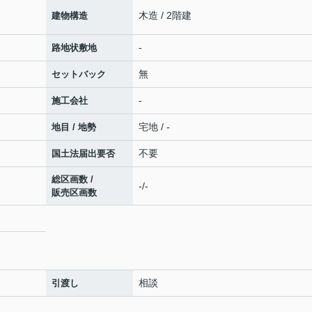
木造 / 2階建
建物構造
-
路地状敷地
無
セットバック
-
施工会社
宅地 / -
地目 / 地勢
不要
国土法届出要否
総区画数 /
-/-
販売区画数
相談
引渡し