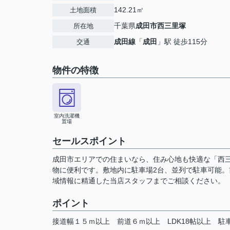
142.21㎡
土地面積
千葉県
成田市
西三里塚
所在地
成田線
「
成田
」駅 徒歩115分
交通
物件の特徴
室内洗濯機
置場
セールスポイント
成田市エリアでの住まいなら、住み心地も快適な「西三
物に便利です。敷地内に駐車場2台、並列で駐車可能
域情報に精通した当店スタッフまでご相談ください。
ポイント
接道幅１５ｍ以上
前道６ｍ以上
LDK18帖以上
駐