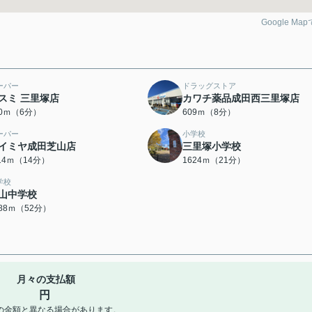
Google Ma
ーパー
ドラッグストア
スミ 三里塚店
カワチ薬品成田西三里塚店
60ｍ（6分）
609ｍ（8分）
ーパー
小学校
イミヤ成田芝山店
三里塚小学校
114ｍ（14分）
1624ｍ（21分）
学校
山中学校
088ｍ（52分）
月々の支払額
円
の金額と異なる場合があります。