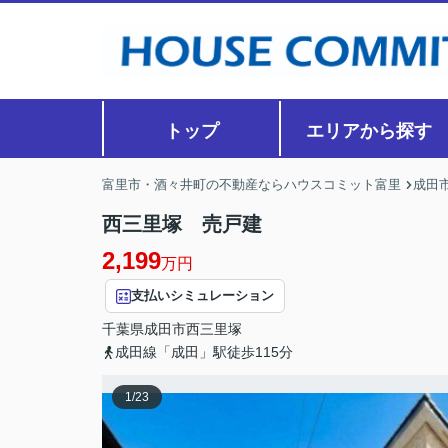
トップ
エリアから探す
富里市・酒々井町の不動産ならハウスコミット富里
成田
西三里塚 売戸建
2,199
万円
支払いシミュレーション
千葉県
成田市
西三里塚
成田線「成田」駅徒歩115分
1
/
23