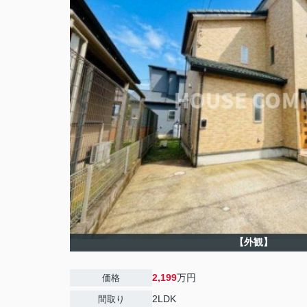
【外観】
2,199
万円
価格
2LDK
間取り