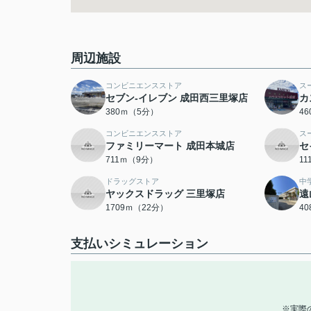
周辺施設
コンビニエンスストア
ス
セブン-イレブン 成田西三里塚店
カ
380ｍ（5分）
4
コンビニエンスストア
ス
ファミリーマート 成田本城店
セ
711ｍ（9分）
1
ドラッグストア
中
ヤックスドラッグ 三里塚店
遠
1709ｍ（22分）
4
支払いシミュレーション
※実際