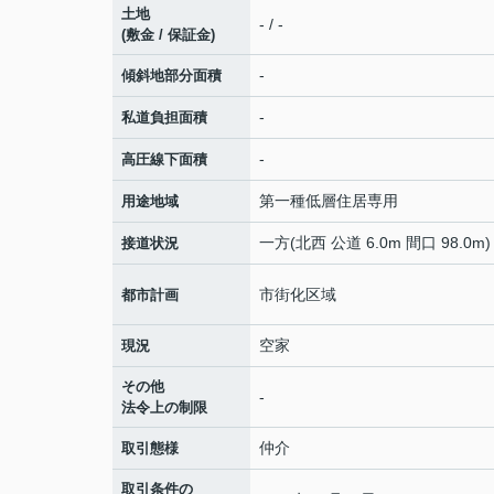
土地
- / -
(敷金 / 保証金)
-
傾斜地部分面積
-
私道負担面積
-
高圧線下面積
第一種低層住居専用
用途地域
一方(北西 公道 6.0m 間口 98.0m)
接道状況
市街化区域
都市計画
空家
現況
その他
-
法令上の制限
仲介
取引態様
取引条件の