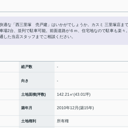
快適な「西三里塚 売戸建」はいかがでしょうか。カスミ 三里塚店ま
車場2台、並列で駐車可能。前面道路が６ｍ、住宅地なので駐車も楽々
通した当店スタッフまでご相談ください。
-
総戸数
-
向き
142.21㎡(43.01坪)
土地面積(坪数)
2010年12月(築15年)
築年月
所有権
土地権利