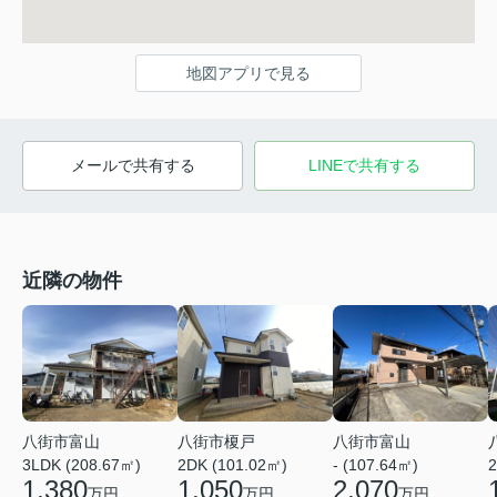
地図アプリで見る
メールで共有する
LINEで共有する
近隣の物件
八街市富山
八街市榎戸
八街市富山
3LDK (208.67㎡)
2DK (101.02㎡)
- (107.64㎡)
2
1,380
1,050
2,070
万円
万円
万円