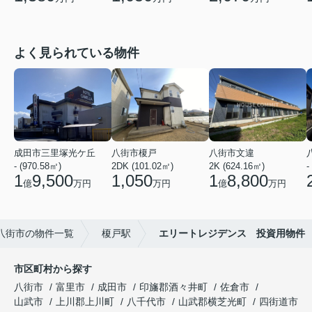
よく見られている物件
成田市三里塚光ケ丘
八街市榎戸
八街市文違
- (970.58㎡)
2DK (101.02㎡)
2K (624.16㎡)
-
1
9,500
1,050
1
8,800
億
万円
万円
億
万円
八街市の物件一覧
榎戸駅
エリートレジデンス 投資用物件
市区町村から探す
八街市
富里市
成田市
印旛郡酒々井町
佐倉市
山武市
上川郡上川町
八千代市
山武郡横芝光町
四街道市