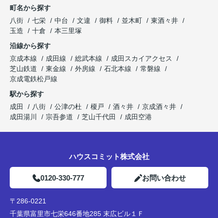
町名から探す
八街
七栄
中台
文違
御料
並木町
東酒々井
玉造
十倉
本三里塚
沿線から探す
京成本線
成田線
総武本線
成田スカイアクセス
芝山鉄道
東金線
外房線
石北本線
常磐線
京成電鉄松戸線
駅から探す
成田
八街
公津の杜
榎戸
酒々井
京成酒々井
成田湯川
宗吾参道
芝山千代田
成田空港
ハウスコミット株式会社
0120-330-777
お問い合わせ
〒286-0221
千葉県富里市七栄646番地285 末広ビル１Ｆ