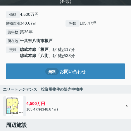
【外観】
4,500万円
価格
348.67㎡
105.47坪
建物面積
坪数
築36年
築年数
千葉県
八街市
榎戸
所在地
総武本線
「
榎戸
」駅 徒歩17分
交通
総武本線
「
八街
」駅 徒歩33分
お問い合わせ
無料
エリートレジデンス 投資用物件の販売中物件
4,500万円
105.47坪(348.67㎡)
周辺施設