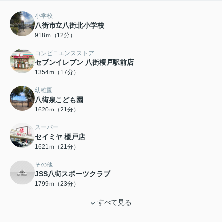
小学校
八街市立八街北小学校
918ｍ（12分）
コンビニエンスストア
セブンイレブン 八街榎戸駅前店
1354ｍ（17分）
幼稚園
八街泉こども園
1620ｍ（21分）
スーパー
セイミヤ 榎戸店
1621ｍ（21分）
その他
JSS八街スポーツクラブ
1799ｍ（23分）
すべて見る