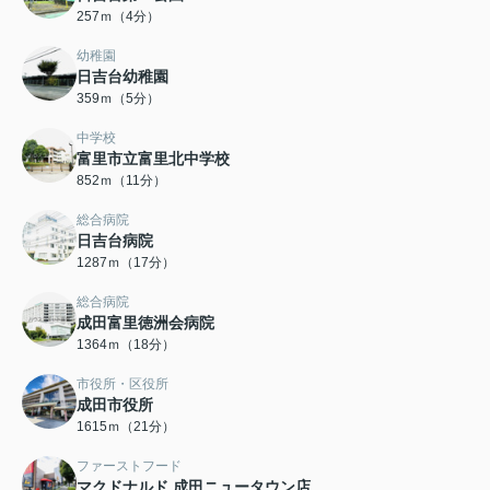
257ｍ（4分）
幼稚園
日吉台幼稚園
359ｍ（5分）
中学校
富里市立富里北中学校
852ｍ（11分）
総合病院
日吉台病院
1287ｍ（17分）
総合病院
成田富里徳洲会病院
1364ｍ（18分）
市役所・区役所
成田市役所
1615ｍ（21分）
ファーストフード
マクドナルド 成田ニュータウン店