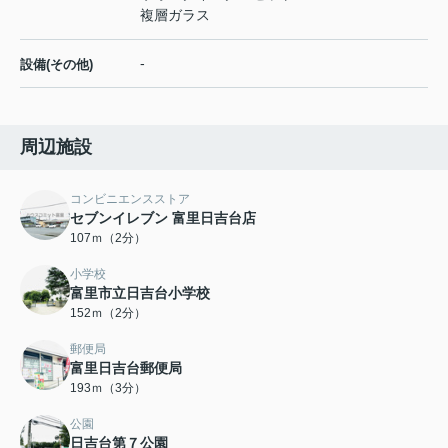
複層ガラス
-
設備(その他)
周辺施設
コンビニエンスストア
セブンイレブン 富里日吉台店
107ｍ（2分）
小学校
富里市立日吉台小学校
152ｍ（2分）
郵便局
富里日吉台郵便局
193ｍ（3分）
公園
日吉台第７公園