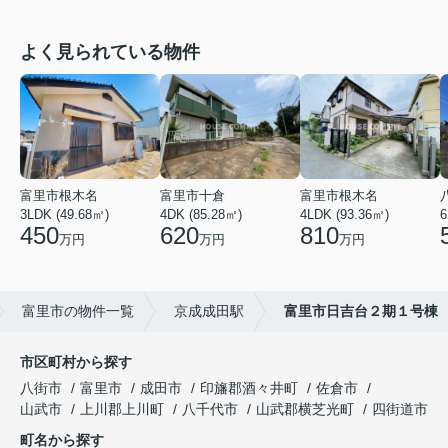
よく見られている物件
富里市根木名
富里市十倉
富里市根木名
3LDK (49.68㎡)
4DK (85.28㎡)
4LDK (93.36㎡)
6
450
620
810
万円
万円
万円
富里市の物件一覧
京成成田駅
富里市日吉台２期１号棟
市区町村から探す
八街市
富里市
成田市
印旛郡酒々井町
佐倉市
山武市
上川郡上川町
八千代市
山武郡横芝光町
四街道市
町名から探す