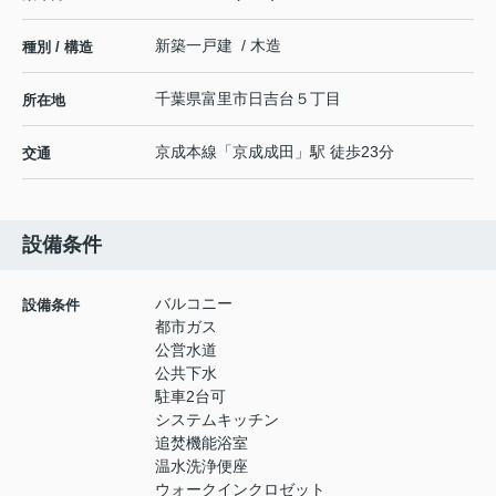
新築一戸建 / 木造
種別 / 構造
千葉県
富里市
日吉台
５丁目
所在地
京成本線
「
京成成田
」駅 徒歩23分
交通
設備条件
バルコニー
設備条件
都市ガス
公営水道
公共下水
駐車2台可
システムキッチン
追焚機能浴室
温水洗浄便座
ウォークインクロゼット