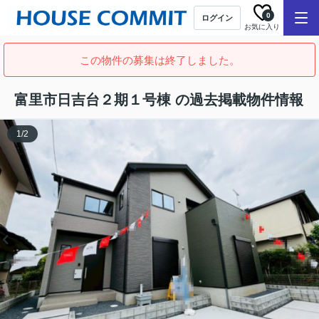
0
ログイン
お気に入り
この物件の募集は終了しました。
富里市日吉台２期１号棟 の過去掲載物件情報
1
/
2