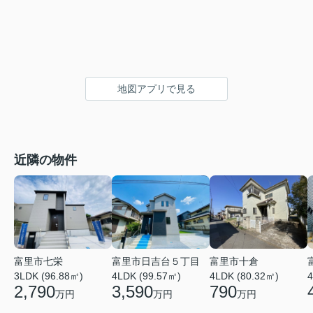
地図アプリで見る
近隣の物件
富里市七栄
富里市日吉台５丁目
富里市十倉
4
3LDK (96.88㎡)
4LDK (99.57㎡)
4LDK (80.32㎡)
2,790
3,590
790
万円
万円
万円