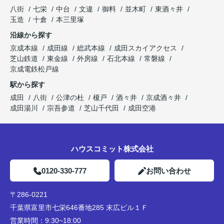
八街
七栄
中台
文違
御料
並木町
東酒々井
玉造
十倉
本三里塚
沿線から探す
京成本線
成田線
総武本線
成田スカイアクセス
芝山鉄道
東金線
外房線
石北本線
常磐線
京成電鉄松戸線
駅から探す
成田
八街
公津の杜
榎戸
酒々井
京成酒々井
成田湯川
宗吾参道
芝山千代田
成田空港
ハウスコミット株式会社
0120-330-777
お問い合わせ
〒286-0221
千葉県富里市七栄646番地285 末広ビル１Ｆ
営業時間：
9:30~18:00