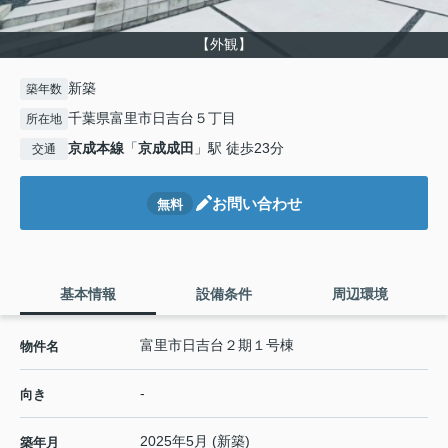
【外観】
新築
築年数
千葉県富里市日吉台５丁目
所在地
京成本線
「
京成成田
」駅 徒歩23分
交通
お問い合わせ
無料
基本情報
設備条件
周辺環境
富里市日吉台２期１号棟
物件名
-
向き
2025年5月 (新築)
築年月