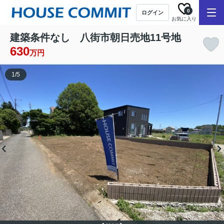
0
ログイン
お気に入り
建築条件なし 八街市朝日売地11号地
630
万円
1
/
5