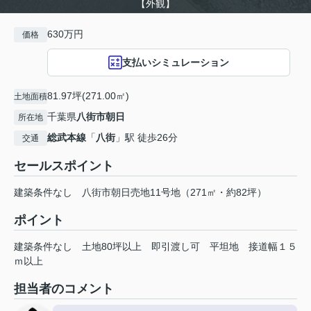
【外観】
630万円
価格
支払いシミュレーション
81.97坪(271.00㎡)
土地面積
千葉県
八街市
朝日
所在地
総武本線
「
八街
」駅 徒歩26分
交通
セールスポイント
建築条件なし 八街市朝日売地11号地（271㎡・約82坪）
ポイント
建築条件なし
土地80坪以上
即引渡し可
平坦地
接道幅１５
ｍ以上
担当者のコメント