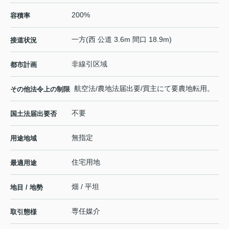
200%
容積率
一方(西 公道 3.6m 間口 18.9m)
接道状況
非線引区域
都市計画
航空法/農地法届出要/買主にて要農地転用。
その他法令上の制限
不要
国土法届出要否
無指定
用途地域
住宅用地
最適用途
畑 / 平坦
地目 / 地勢
専任媒介
取引態様