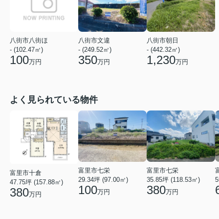
八街市八街ほ
八街市朝日
八街市文違
- (102.47㎡)
- (442.32㎡)
- (249.52㎡)
100
1,230
350
万円
万円
万円
よく見られている物件
富里市七栄
富里市七栄
富里市十倉
29.34坪 (97.00㎡)
35.85坪 (118.53㎡)
5
47.75坪 (157.88㎡)
100
380
380
万円
万円
万円