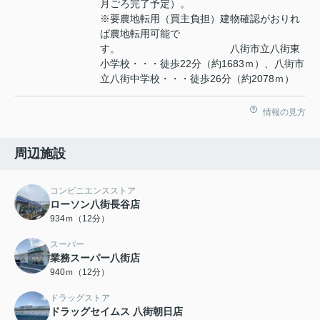
月ごろ完了予定）。
※要農地転用（買主負担）建物確認がおりれ
ば農地転用可能で
す。 八街市立八街東
小学校・・・徒歩22分（約1683ｍ）、八街市
立八街中学校・・・徒歩26分（約2078ｍ）
情報の見方
周辺施設
コンビニエンスストア
ローソン八街長谷店
934ｍ（12分）
スーパー
業務スーパー八街店
940ｍ（12分）
ドラッグストア
ドラッグセイムス 八街朝日店