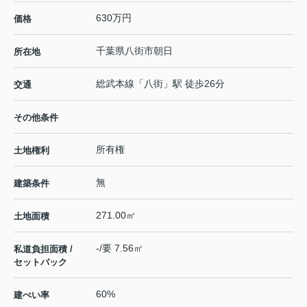
630万円
価格
千葉県
八街市
朝日
所在地
総武本線
「
八街
」駅 徒歩26分
交通
その他条件
所有権
土地権利
無
建築条件
271.00㎡
土地面積
-/要 7.56㎡
私道負担面積 /
セットバック
60%
建ぺい率