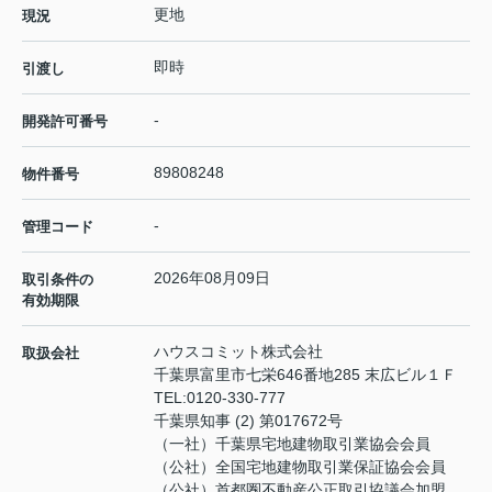
更地
現況
即時
引渡し
-
開発許可番号
89808248
物件番号
-
管理コード
2026年08月09日
取引条件の
有効期限
ハウスコミット株式会社
取扱会社
千葉県富里市七栄646番地285 末広ビル１Ｆ
TEL:
0120-330-777
千葉県知事 (2) 第017672号
（一社）千葉県宅地建物取引業協会会員
（公社）全国宅地建物取引業保証協会会員
（公社）首都圏不動産公正取引協議会加盟