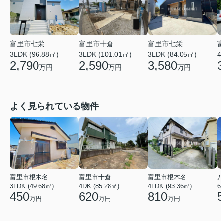
富里市七栄
富里市十倉
富里市七栄
4
3LDK (96.88㎡)
3LDK (101.01㎡)
3LDK (84.05㎡)
2,790
2,590
3,580
万円
万円
万円
よく見られている物件
富里市根木名
富里市十倉
富里市根木名
3LDK (49.68㎡)
4DK (85.28㎡)
4LDK (93.36㎡)
6
450
620
810
万円
万円
万円