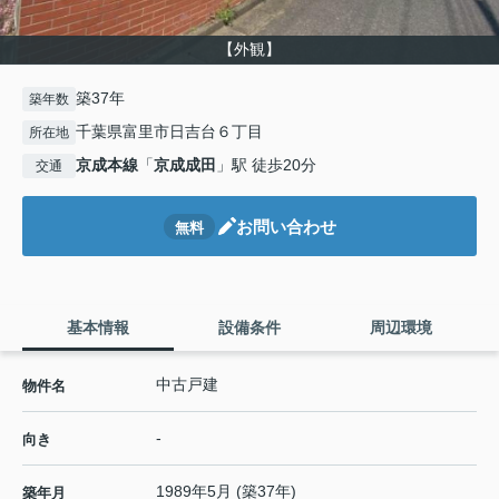
【外観】
築37年
築年数
千葉県富里市日吉台６丁目
所在地
京成本線
「
京成成田
」駅 徒歩20分
交通
お問い合わせ
無料
基本情報
設備条件
周辺環境
中古戸建
物件名
-
向き
1989年5月 (築37年)
築年月