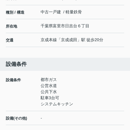
中古一戸建 / 軽量鉄骨
種別 / 構造
千葉県
富里市
日吉台
６丁目
所在地
京成本線
「
京成成田
」駅 徒歩20分
交通
設備条件
都市ガス
設備条件
公営水道
公共下水
駐車3台可
システムキッチン
-
設備(その他)