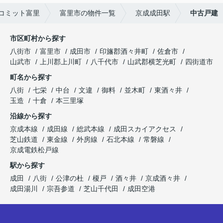
コミット富里
富里市の物件一覧
京成成田駅
中古戸建
市区町村から探す
八街市
富里市
成田市
印旛郡酒々井町
佐倉市
山武市
上川郡上川町
八千代市
山武郡横芝光町
四街道市
町名から探す
八街
七栄
中台
文違
御料
並木町
東酒々井
玉造
十倉
本三里塚
沿線から探す
京成本線
成田線
総武本線
成田スカイアクセス
芝山鉄道
東金線
外房線
石北本線
常磐線
京成電鉄松戸線
駅から探す
成田
八街
公津の杜
榎戸
酒々井
京成酒々井
成田湯川
宗吾参道
芝山千代田
成田空港