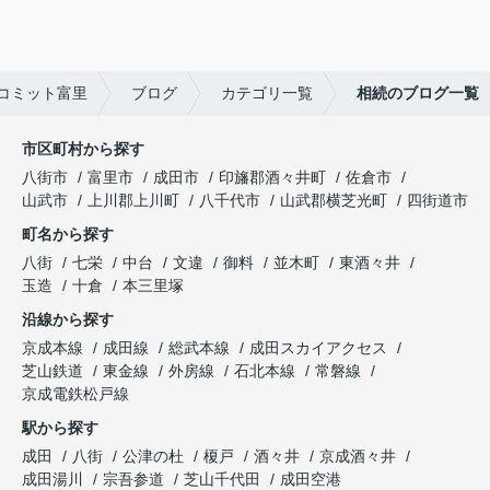
コミット富里
ブログ
カテゴリ一覧
相続のブログ一覧
市区町村から探す
八街市
富里市
成田市
印旛郡酒々井町
佐倉市
山武市
上川郡上川町
八千代市
山武郡横芝光町
四街道市
町名から探す
八街
七栄
中台
文違
御料
並木町
東酒々井
玉造
十倉
本三里塚
沿線から探す
京成本線
成田線
総武本線
成田スカイアクセス
芝山鉄道
東金線
外房線
石北本線
常磐線
京成電鉄松戸線
駅から探す
成田
八街
公津の杜
榎戸
酒々井
京成酒々井
成田湯川
宗吾参道
芝山千代田
成田空港