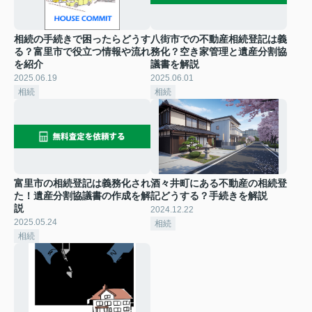
相続の手続きで困ったらどうす
八街市での不動産相続登記は義
る？富里市で役立つ情報や流れ
務化？空き家管理と遺産分割協
を紹介
議書を解説
2025.06.19
2025.06.01
相続
相続
富里市の相続登記は義務化され
酒々井町にある不動産の相続登
た！遺産分割協議書の作成を解
記どうする？手続きを解説
説
2024.12.22
2025.05.24
相続
相続