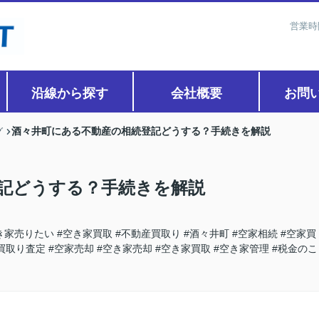
営業時
沿線から探す
会社概要
お問
酒々井町にある不動産の相続登記どうする？手続きを解説
グ
記どうする？手続きを解説
き家売りたい
#空き家買取
#不動産買取り
#酒々井町
#空家相続
#空家買
買取り査定
#空家売却
#空き家売却
#空き家買取
#空き家管理
#税金のこ