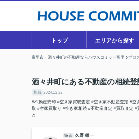
トップ
エリアから探す
富里市・酒々井町の不動産ならハウスコミット富里
ブロ
酒々井町にある不動産の相続登
相続
2024.12.22
#不動産売却
#空き家買取査定
#空き家不動産査定
#空
取
#空家買取り
#空き家相続
#不動産査定
#買取査定
#
と
久野 雄一
筆者