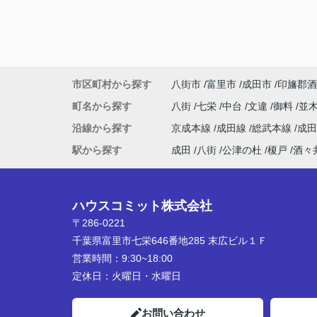
市区町村から探す
八街市
富里市
成田市
印旛郡酒
町名から探す
八街
七栄
中台
文違
御料
並
沿線から探す
京成本線
成田線
総武本線
成
駅から探す
成田
八街
公津の杜
榎戸
酒々
ハウスコミット株式会社
〒286-0221
千葉県富里市七栄646番地285 末広ビル１Ｆ
営業時間：
9:30~18:00
定休日：
火曜日・水曜日
お問い合わせ