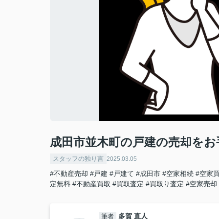
成田市並木町の戸建の売却をお
スタッフの独り言
2025.03.05
#不動産売却
#戸建
#戸建て
#成田市
#空家相続
#空家
定無料
#不動産買取
#買取査定
#買取り査定
#空家売却
多賀 直人
筆者