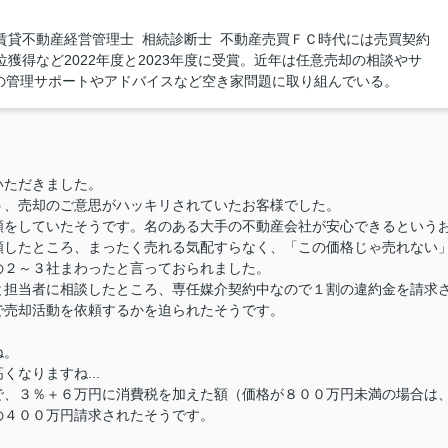
賃貸不動産経営管理士 相続診断士 不動産売買ＦＣ時代には売買契約
獲得など2022年度と2023年度に受賞。近年は任意売却の相談やサ
の管理サポートやアドバイスなど空き家問題に取り組んでいる。
いただきました。
う、売却のご意思がハッキリされていたお客様でした。
頼をしていたそうです。
名のある大手の不動産会社が安心できるという
頼したところ、まったく売れる気配すらなく、「この価格じゃ売れない
の２～３社まわったと言っておられました。
と担当者に相談したところ、専任媒介契約中なので１割の違約金を請求
で売却活動を依頼するかを迫られたそうです。
ね。
なりますね...
で、３％＋６万円に消費税を加えた額（価格が８００万円未満の場合は
の４００万円請求されたそうです。