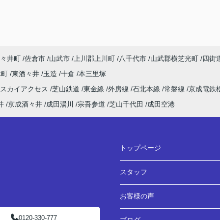
々井町
佐倉市
山武市
上川郡上川町
八千代市
山武郡横芝光町
四街
木町
東酒々井
玉造
十倉
本三里塚
田スカイアクセス
芝山鉄道
東金線
外房線
石北本線
常磐線
京成電鉄
井
京成酒々井
成田湯川
宗吾参道
芝山千代田
成田空港
トップページ
スタッフ
お客様の声
0120-330-777