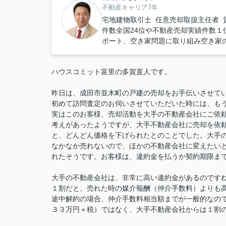
不動産キャリア7年
宅地建物取引士 任意売却取扱主任者 
件数全国24位や不動産売却実績件数１位
ポート、空き家問題に取り組み空き家
ハウスコミット富里の多賀直人です。
昨日は、成田市並木町の戸建の売却をお手伝いさせて
初めて訪問査定のお伺いさせていただいた時には、も
実はこのお客様、売却活動を大手の不動産会社にご依
考えがあったようですが、大手不動産会社に売却を依
と、どんどん価格を下げられたとのことでした。大手
なかなか売れないので、ほかの不動産会社に変えたい
れたそうです。お客様は、違約金を払うか契約期限ま
大手の不動産会社は、非常に高い違約金があるのです
１割だと、売れた時の媒介報酬（仲介手数料）よりも高く
途中解約の場合、仲介手数料相当額までが一般的なの
３３万円＋税）ではなく、大手不動産会社からは１割