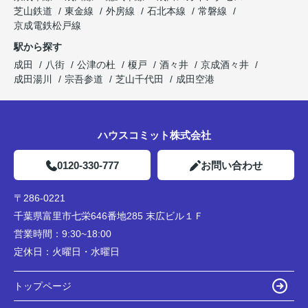
芝山鉄道
東金線
外房線
石北本線
常磐線
京成電鉄松戸線
駅から探す
成田
八街
公津の杜
榎戸
酒々井
京成酒々井
成田湯川
宗吾参道
芝山千代田
成田空港
ハウスコミット株式会社
0120-330-777
お問い合わせ
〒286-0221
千葉県富里市七栄646番地285 末広ビル１Ｆ
営業時間：
9:30~18:00
定休日：
火曜日・水曜日
トップページ