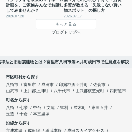
計画を、ご家族みんなでお話し
多賀が教える「失敗しない買い
してみませんか？
物スポット」の探し方
2026.07.28
2026.07.17
もっと見る
ブログトップへ
基準法と旧耐震建物とは？富里市八街市酒々井町成田市で注意点を解説
市区町村から探す
八街市
富里市
成田市
印旛郡酒々井町
佐倉市
山武市
上川郡上川町
八千代市
山武郡横芝光町
四街道市
町名から探す
八街
七栄
中台
文違
御料
並木町
東酒々井
玉造
十倉
本三里塚
沿線から探す
京成本線
成田線
総武本線
成田スカイアクセス