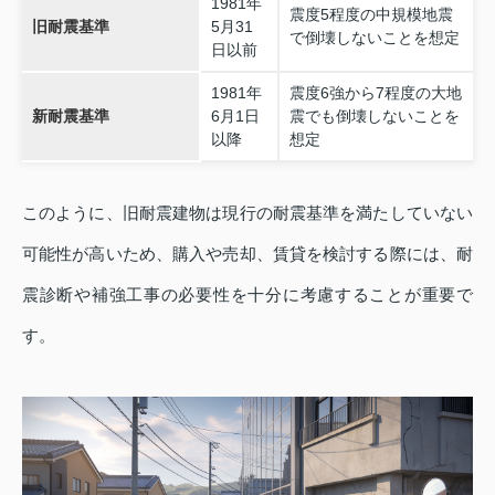
1981年
震度5程度の中規模地震
旧耐震基準
5月31
で倒壊しないことを想定
日以前
1981年
震度6強から7程度の大地
新耐震基準
6月1日
震でも倒壊しないことを
以降
想定
このように、旧耐震建物は現行の耐震基準を満たしていない
可能性が高いため、購入や売却、賃貸を検討する際には、耐
震診断や補強工事の必要性を十分に考慮することが重要で
す。