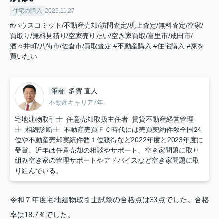
住宅の購入
2025.11.27
#ハウスコミット/不動産売却/訪問査定/机上査定/無料査定/空家/
買取り/無料見積り/空家売りたい/空き家買取/富里市/成田市/
酒々井町/八街市/佐倉市/買取査定
#不動産購入
#住宅購入
#家を
買いたい
多賀 直人
筆者
不動産キャリア7年
宅地建物取引士 任意売却取扱主任者 賃貸不動産経営管理
士 相続診断士 不動産売買ＦＣ時代には売買契約件数全国24
位や不動産売却実績件数１位獲得など2022年度と2023年度に
受賞。近年は任意売却の相談やサポート、空き家問題に取り
組み空き家の管理サポートやアドバイスなど空き家問題に取
り組んでいる。
令和７年度宅地建物取引士試験の合格点は33点でした。合格
率は18.7％でした。