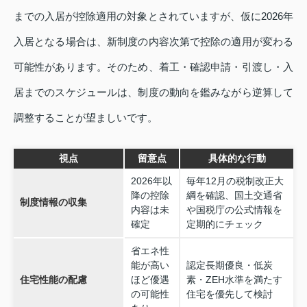
までの入居が控除適用の対象とされていますが、仮に2026年
入居となる場合は、新制度の内容次第で控除の適用が変わる
可能性があります。そのため、着工・確認申請・引渡し・入
居までのスケジュールは、制度の動向を鑑みながら逆算して
調整することが望ましいです。
視点
留意点
具体的な行動
2026年以
毎年12月の税制改正大
降の控除
綱を確認、国土交通省
制度情報の収集
内容は未
や国税庁の公式情報を
確定
定期的にチェック
省エネ性
能が高い
認定長期優良・低炭
住宅性能の配慮
ほど優遇
素・ZEH水準を満たす
の可能性
住宅を優先して検討