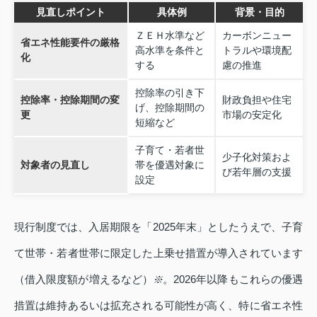
見直しポイント
具体例
背景・目的
ＺＥＨ水準など
カーボンニュー
省エネ性能要件の厳格
高水準を条件と
トラルや環境配
化
する
慮の推進
控除率の引き下
控除率・控除期間の変
財政負担や住宅
げ、控除期間の
更
市場の安定化
短縮など
子育て・若者世
少子化対策およ
対象者の見直し
帯を優遇対象に
び若年層の支援
設定
現行制度では、入居期限を「2025年末」としたうえで、子育
て世帯・若者世帯に限定した上乗せ措置が導入されています
（借入限度額が増えるなど）
。2026年以降もこれらの優遇
※
措置は維持あるいは拡充される可能性が高く、特に省エネ性