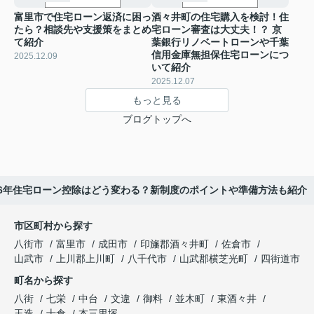
富里市で住宅ローン返済に困っ
酒々井町の住宅購入を検討！住
たら？相談先や支援策をまとめ
宅ローン審査は大丈夫！？ 京
て紹介
葉銀行リノベートローンや千葉
信用金庫無担保住宅ローンにつ
2025.12.09
いて紹介
2025.12.07
もっと見る
ブログトップへ
26年住宅ローン控除はどう変わる？新制度のポイントや準備方法も紹介
市区町村から探す
八街市
富里市
成田市
印旛郡酒々井町
佐倉市
山武市
上川郡上川町
八千代市
山武郡横芝光町
四街道市
町名から探す
八街
七栄
中台
文違
御料
並木町
東酒々井
玉造
十倉
本三里塚