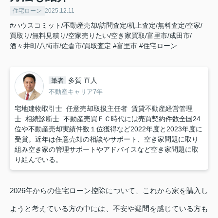
住宅ローン
2025.12.11
#ハウスコミット/不動産売却/訪問査定/机上査定/無料査定/空家/
買取り/無料見積り/空家売りたい/空き家買取/富里市/成田市/
酒々井町/八街市/佐倉市/買取査定
#富里市
#住宅ローン
多賀 直人
筆者
不動産キャリア7年
宅地建物取引士 任意売却取扱主任者 賃貸不動産経営管理
士 相続診断士 不動産売買ＦＣ時代には売買契約件数全国24
位や不動産売却実績件数１位獲得など2022年度と2023年度に
受賞。近年は任意売却の相談やサポート、空き家問題に取り
組み空き家の管理サポートやアドバイスなど空き家問題に取
り組んでいる。
2026年からの住宅ローン控除について、これから家を購入し
ようと考えている方の中には、不安や疑問を感じている方も