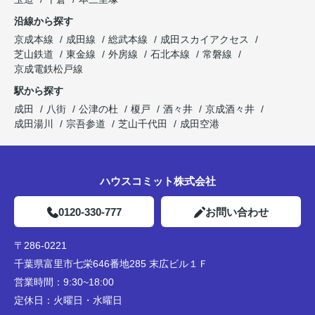
沿線から探す
京成本線
成田線
総武本線
成田スカイアクセス
芝山鉄道
東金線
外房線
石北本線
常磐線
京成電鉄松戸線
駅から探す
成田
八街
公津の杜
榎戸
酒々井
京成酒々井
成田湯川
宗吾参道
芝山千代田
成田空港
ハウスコミット株式会社
0120-330-777
お問い合わせ
〒286-0221
千葉県富里市七栄646番地285 末広ビル１Ｆ
営業時間：
9:30~18:00
定休日：
火曜日・水曜日