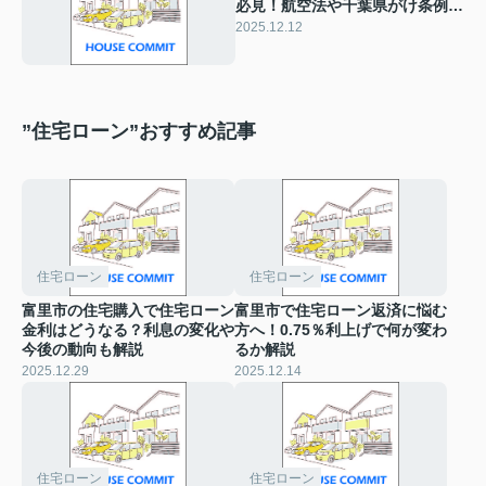
必見！航空法や千葉県がけ条例盛
土規制法の基礎も解説
2025.12.12
”住宅ローン”おすすめ記事
住宅ローン
住宅ローン
富里市の住宅購入で住宅ローン
富里市で住宅ローン返済に悩む
金利はどうなる？利息の変化や
方へ！0.75％利上げで何が変わ
今後の動向も解説
るか解説
2025.12.29
2025.12.14
住宅ローン
住宅ローン