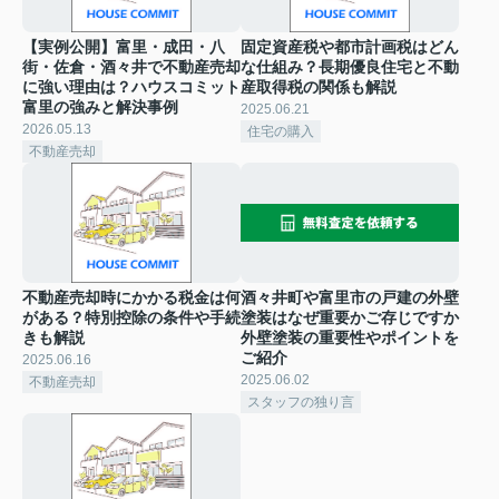
【実例公開】富里・成田・八
固定資産税や都市計画税はどん
街・佐倉・酒々井で不動産売却
な仕組み？長期優良住宅と不動
に強い理由は？ハウスコミット
産取得税の関係も解説
富里の強みと解決事例
2025.06.21
2026.05.13
住宅の購入
不動産売却
不動産売却時にかかる税金は何
酒々井町や富里市の戸建の外壁
がある？特別控除の条件や手続
塗装はなぜ重要かご存じですか
きも解説
外壁塗装の重要性やポイントを
ご紹介
2025.06.16
2025.06.02
不動産売却
スタッフの独り言