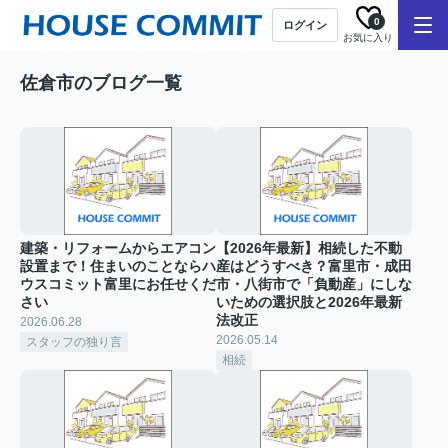
0
ログイン
お気に入り
佐倉市のブログ一覧
建築・リフォームからエアコン
【2026年最新】相続した不動
設置まで！住まいのことならハ
産はどうすべき？富里市・成田
ウスコミット富里にお任せくだ
市・八街市で「負動産」にしな
さい
いための選択肢と2026年最新
法改正
2026.06.28
2026.05.14
スタッフの独り言
相続