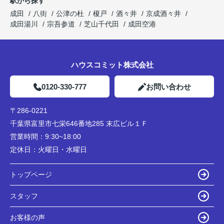
駅から探す
成田
八街
公津の杜
榎戸
酒々井
京成酒々井
成田湯川
宗吾参道
芝山千代田
成田空港
ハウスコミット株式会社
0120-330-777
お問い合わせ
〒286-0221
千葉県富里市七栄646番地285 末広ビル１Ｆ
営業時間：
9:30~18:00
定休日：
火曜日・水曜日
トップページ
スタッフ
お客様の声