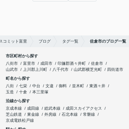
スコミット富里
ブログ
タグ一覧
佐倉市のブログ一覧
市区町村から探す
八街市
富里市
成田市
印旛郡酒々井町
佐倉市
山武市
上川郡上川町
八千代市
山武郡横芝光町
四街道市
町名から探す
八街
七栄
中台
文違
御料
並木町
東酒々井
玉造
十倉
本三里塚
沿線から探す
京成本線
成田線
総武本線
成田スカイアクセス
芝山鉄道
東金線
外房線
石北本線
常磐線
京成電鉄松戸線