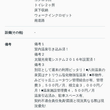
トイレ２ヶ所
床下収納
ウォークインクロゼット
南道路
-
設備(その他)
備考１
備考
室内温泉引き込み済！
備考２
太陽光発電システム２０１６年設置済！
備考３
別荘として週末の利用ビッタリ！■八街温泉の
泉質はナトリウム塩化物強塩温泉！■本物件、
みどりヶ丘ニュータウン管理組合が有、管理
費３，５００円／月、積立金３，０００円／
月！■温泉施設管理費４，５００円／月
温泉引込済み、駐車スペース有、
契約不適合責任免責!図面と現況異なる際は現
況優先!