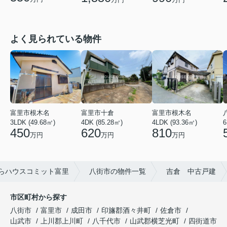
よく見られている物件
富里市根木名
富里市十倉
富里市根木名
3LDK (49.68㎡)
4DK (85.28㎡)
6
4LDK (93.36㎡)
450
620
810
万円
万円
万円
らハウスコミット富里
八街市の物件一覧
吉倉 中古戸建
市区町村から探す
八街市
富里市
成田市
印旛郡酒々井町
佐倉市
山武市
上川郡上川町
八千代市
山武郡横芝光町
四街道市