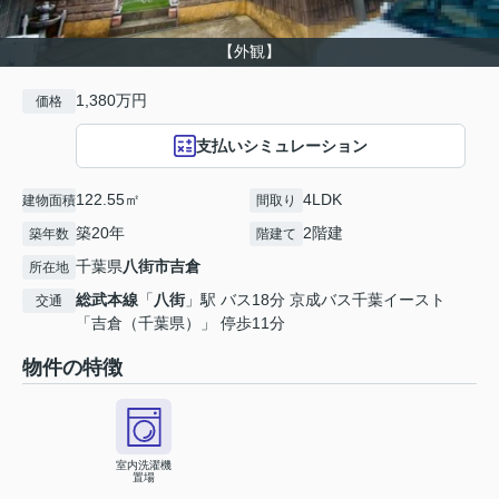
【外観】
1,380万円
価格
支払いシミュレーション
122.55㎡
4LDK
建物面積
間取り
築20年
2階建
築年数
階建て
千葉県
八街市
吉倉
所在地
総武本線
「
八街
」駅 バス18分 京成バス千葉イースト
交通
「吉倉（千葉県）」 停歩11分
物件の特徴
室内洗濯機
置場