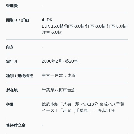
-
管理費
4LDK
間取り / 詳細
LDK 15.0帖
/
和室 8.0帖
/
洋室 8.0帖
/
洋室 6.0帖
/
洋室 6.0帖
-
向き
2006年2月 (築20年)
築年月
中古一戸建 / 木造
種別 / 建物構造
千葉県
八街市
吉倉
所在地
総武本線
「
八街
」駅 バス18分 京成バス千葉
交通
イースト「吉倉（千葉県）」 停歩11分
-
修繕積立金