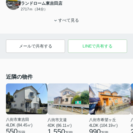
ランドローム東吉田店
2717ｍ（34分）
すべて見る
メールで共有する
LINEで共有する
近隣の物件
八街市東吉田
八街市文違
八街市希望ヶ丘
4LDK (84.45㎡)
4DK (86.11㎡)
4LDK (104.19㎡)
4
550
1,550
990
万円
万円
万円