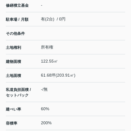
-
修繕積立基金
有(2台) / 0円
駐車場 / 月額
その他条件
所有権
土地権利
122.55㎡
建物面積
61.68坪(203.91㎡)
土地面積
-/無
私道負担面積 /
セットバック
60%
建ぺい率
200%
容積率