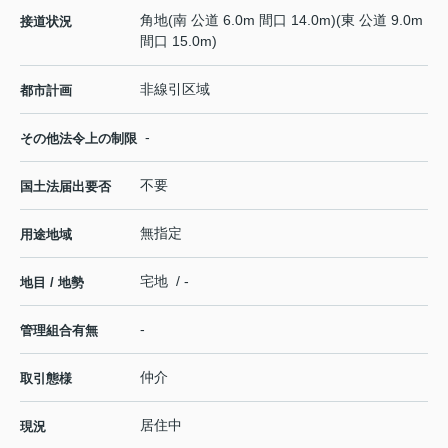
角地(南 公道 6.0m 間口 14.0m)(東 公道 9.0m
接道状況
間口 15.0m)
非線引区域
都市計画
-
その他法令上の制限
不要
国土法届出要否
無指定
用途地域
宅地 / -
地目 / 地勢
-
管理組合有無
仲介
取引態様
居住中
現況