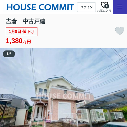
0
ログイン
お気に入り
吉倉 中古戸建
1月9日 値下げ
1,380
万円
1
/
6