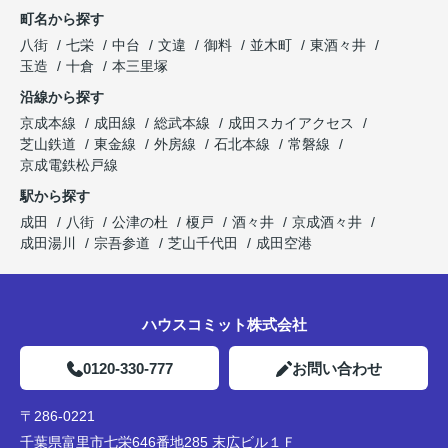
町名から探す
八街
七栄
中台
文違
御料
並木町
東酒々井
玉造
十倉
本三里塚
沿線から探す
京成本線
成田線
総武本線
成田スカイアクセス
芝山鉄道
東金線
外房線
石北本線
常磐線
京成電鉄松戸線
駅から探す
成田
八街
公津の杜
榎戸
酒々井
京成酒々井
成田湯川
宗吾参道
芝山千代田
成田空港
ハウスコミット株式会社
0120-330-777
お問い合わせ
〒286-0221
千葉県富里市七栄646番地285 末広ビル１Ｆ