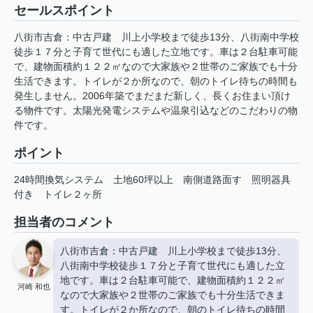
セールスポイント
八街市吉倉：中古戸建 川上小学校まで徒歩13分、八街南中学校
徒歩１７分と子育て世代にも適した立地です。車は２台駐車可能
で、建物面積約１２２㎡なので大家族や２世帯のご家族でも十分
生活できます。トイレが２か所なので、朝のトイレ待ちの時間も
発生しません。2006年築でまだまだ新しく、長くお住まい頂け
る物件です。太陽光発電システムや温泉引込などのこだわりの物
件です。
ポイント
24時間換気システム
土地60坪以上
南側道路面す
照明器具
付き
トイレ２ヶ所
担当者のコメント
八街市吉倉：中古戸建 川上小学校まで徒歩13分、
八街南中学校徒歩１７分と子育て世代にも適した立
地です。車は２台駐車可能で、建物面積約１２２㎡
河崎 和也
なので大家族や２世帯のご家族でも十分生活できま
す。トイレが２か所なので、朝のトイレ待ちの時間