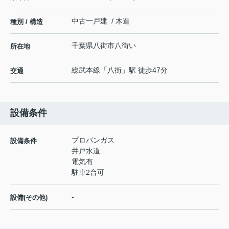
中古一戸建 / 木造
種別 / 構造
千葉県
八街市
八街
い
所在地
総武本線
「
八街
」駅 徒歩47分
交通
設備条件
プロパンガス
設備条件
井戸水道
電気有
駐車2台可
-
設備(その他)