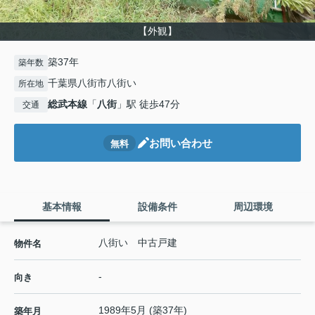
【外観】
築37年
築年数
千葉県八街市八街い
所在地
総武本線
「
八街
」駅 徒歩47分
交通
お問い合わせ
無料
基本情報
設備条件
周辺環境
八街い 中古戸建
物件名
-
向き
1989年5月 (築37年)
築年月