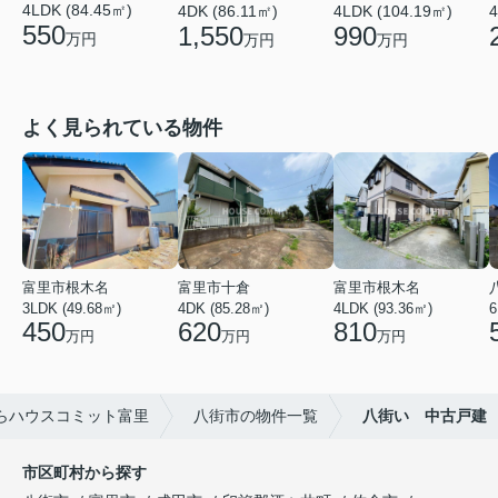
4LDK (84.45㎡)
4DK (86.11㎡)
4LDK (104.19㎡)
4
550
1,550
990
万円
万円
万円
よく見られている物件
富里市根木名
富里市十倉
富里市根木名
3LDK (49.68㎡)
4DK (85.28㎡)
4LDK (93.36㎡)
6
450
620
810
万円
万円
万円
らハウスコミット富里
八街市の物件一覧
八街い 中古戸建
市区町村から探す