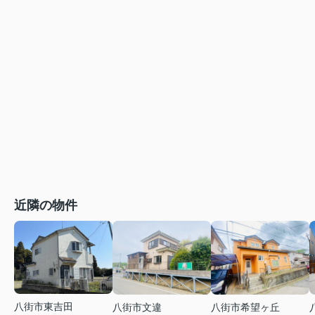
近隣の物件
八街市東吉田
八街市文違
八街市希望ヶ丘