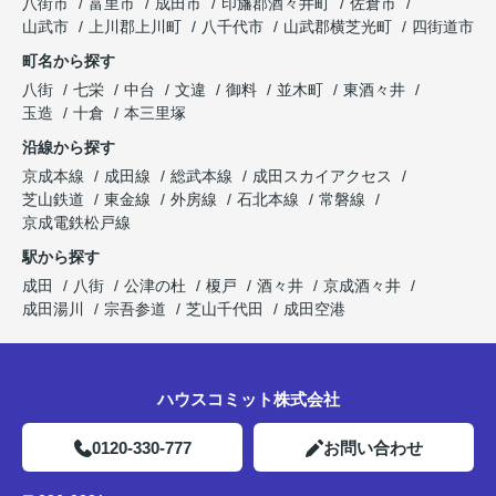
八街市
富里市
成田市
印旛郡酒々井町
佐倉市
山武市
上川郡上川町
八千代市
山武郡横芝光町
四街道市
町名から探す
八街
七栄
中台
文違
御料
並木町
東酒々井
玉造
十倉
本三里塚
沿線から探す
京成本線
成田線
総武本線
成田スカイアクセス
芝山鉄道
東金線
外房線
石北本線
常磐線
京成電鉄松戸線
駅から探す
成田
八街
公津の杜
榎戸
酒々井
京成酒々井
成田湯川
宗吾参道
芝山千代田
成田空港
ハウスコミット株式会社
0120-330-777
お問い合わせ