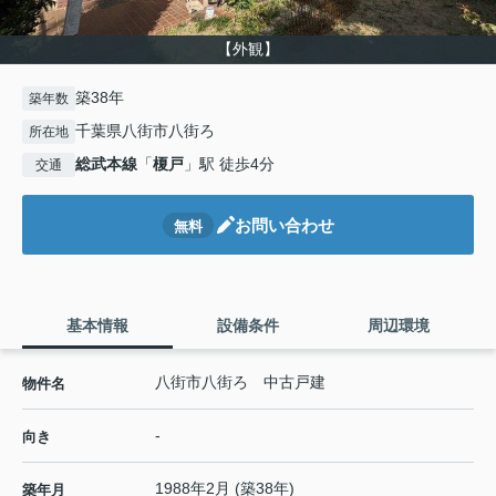
【外観】
築38年
築年数
千葉県八街市八街ろ
所在地
総武本線
「
榎戸
」駅 徒歩4分
交通
お問い合わせ
無料
基本情報
設備条件
周辺環境
八街市八街ろ 中古戸建
物件名
-
向き
1988年2月 (築38年)
築年月