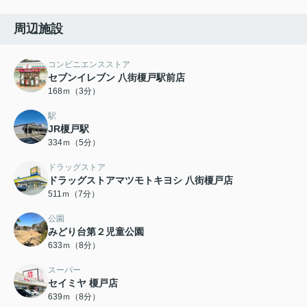
周辺施設
コンビニエンスストア
セブンイレブン 八街榎戸駅前店
168ｍ（3分）
駅
JR榎戸駅
334ｍ（5分）
ドラッグストア
ドラッグストアマツモトキヨシ 八街榎戸店
511ｍ（7分）
公園
みどり台第２児童公園
633ｍ（8分）
スーパー
セイミヤ 榎戸店
639ｍ（8分）