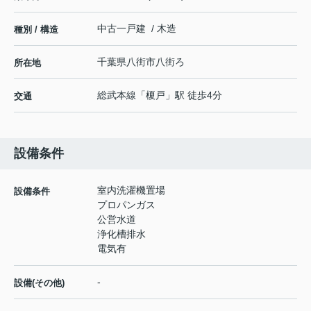
中古一戸建 / 木造
種別 / 構造
千葉県
八街市
八街
ろ
所在地
総武本線
「
榎戸
」駅 徒歩4分
交通
設備条件
室内洗濯機置場
設備条件
プロパンガス
公営水道
浄化槽排水
電気有
-
設備(その他)