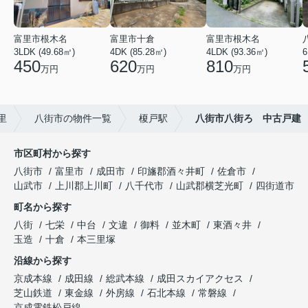
富里市根木名
富里市十倉
富里市根木名
3LDK (49.68㎡)
4DK (85.28㎡)
4LDK (93.36㎡)
6
450
620
810
万円
万円
万円
里
八街市の物件一覧
榎戸駅
八街市八街ろ 中古戸建
市区町村から探す
八街市
富里市
成田市
印旛郡酒々井町
佐倉市
山武市
上川郡上川町
八千代市
山武郡横芝光町
四街道市
町名から探す
八街
七栄
中台
文違
御料
並木町
東酒々井
玉造
十倉
本三里塚
沿線から探す
京成本線
成田線
総武本線
成田スカイアクセス
芝山鉄道
東金線
外房線
石北本線
常磐線
京成電鉄松戸線