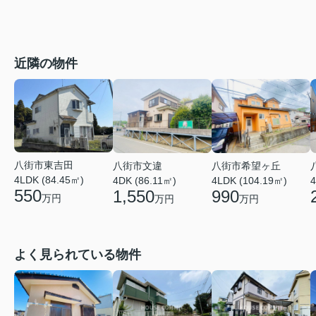
近隣の物件
八街市東吉田
八街市文違
八街市希望ヶ丘
4LDK (84.45㎡)
4DK (86.11㎡)
4LDK (104.19㎡)
4
550
1,550
990
万円
万円
万円
よく見られている物件