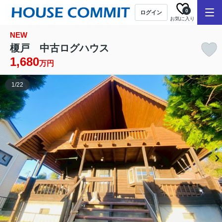
0
ログイン
お気に入り
NEW
榎戸 中古ログハウス
1,680
万円
1
/
22