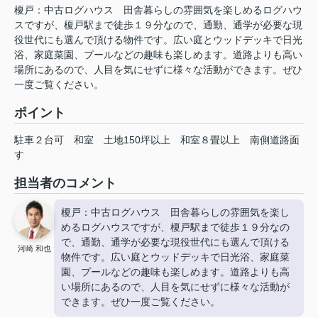
榎戸：中古ログハウス 田舎暮らしの雰囲気を楽しめるログハウ
スですが、榎戸駅まで徒歩１９分なので、通勤、通学が必要な現
役世代にも選んで頂ける物件です。広い庭とウッドデッキで日光
浴、家庭菜園、プールなどの趣味も楽しめます。道路よりも高い
場所にあるので、人目を気にせずに様々な活動ができます。ぜひ
一度ご覧ください。
ポイント
駐車２台可
和室
土地150坪以上
和室８畳以上
南側道路面
す
担当者のコメント
榎戸：中古ログハウス 田舎暮らしの雰囲気を楽し
めるログハウスですが、榎戸駅まで徒歩１９分なの
で、通勤、通学が必要な現役世代にも選んで頂ける
河崎 和也
物件です。広い庭とウッドデッキで日光浴、家庭菜
園、プールなどの趣味も楽しめます。道路よりも高
い場所にあるので、人目を気にせずに様々な活動が
できます。ぜひ一度ご覧ください。