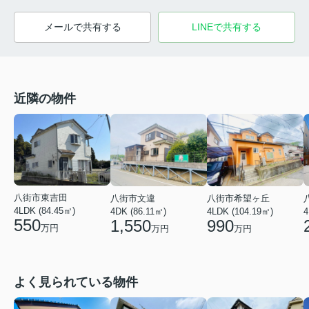
メールで共有する
LINEで共有する
近隣の物件
八街市東吉田
八街市文違
八街市希望ヶ丘
4LDK (84.45㎡)
4DK (86.11㎡)
4LDK (104.19㎡)
4
550
1,550
990
万円
万円
万円
よく見られている物件