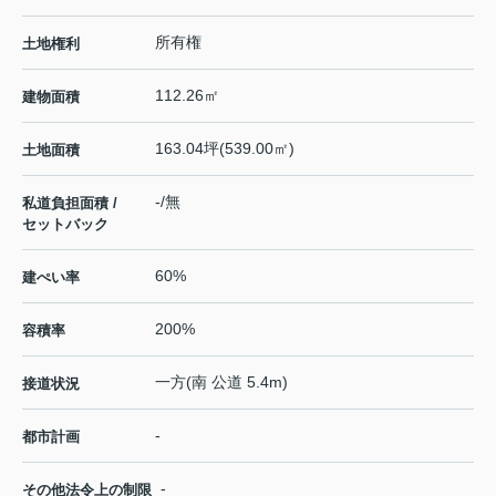
所有権
土地権利
112.26㎡
建物面積
163.04坪(539.00㎡)
土地面積
-/無
私道負担面積 /
セットバック
60%
建ぺい率
200%
容積率
一方(南 公道 5.4m)
接道状況
-
都市計画
-
その他法令上の制限