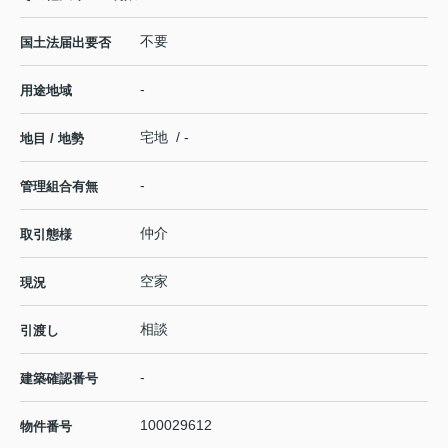
不要
国土法届出要否
-
用途地域
宅地 / -
地目 / 地勢
-
管理組合有無
仲介
取引態様
空家
現況
相談
引渡し
-
建築確認番号
100029612
物件番号