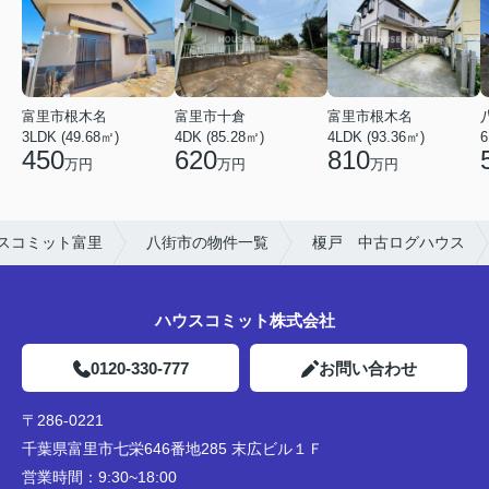
富里市根木名
富里市十倉
富里市根木名
3LDK (49.68㎡)
4DK (85.28㎡)
6
4LDK (93.36㎡)
450
620
810
万円
万円
万円
スコミット富里
八街市の物件一覧
榎戸 中古ログハウス
ハウスコミット株式会社
0120-330-777
お問い合わせ
〒286-0221
千葉県富里市七栄646番地285 末広ビル１Ｆ
営業時間：
9:30~18:00