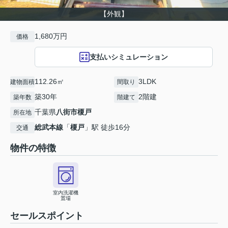
【外観】
1,680万円
価格
支払いシミュレーション
112.26㎡
3LDK
建物面積
間取り
築30年
2階建
築年数
階建て
千葉県
八街市
榎戸
所在地
総武本線
「
榎戸
」駅 徒歩16分
交通
物件の特徴
室内洗濯機
置場
セールスポイント