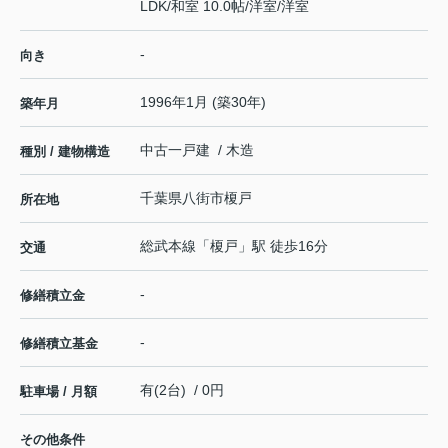
LDK
/
和室 10.0帖
/
洋室
/
洋室
-
向き
1996年1月 (築30年)
築年月
中古一戸建 / 木造
種別 / 建物構造
千葉県
八街市
榎戸
所在地
総武本線
「
榎戸
」駅 徒歩16分
交通
-
修繕積立金
-
修繕積立基金
有(2台) / 0円
駐車場 / 月額
その他条件