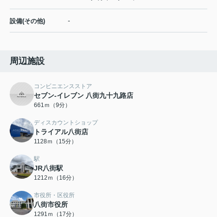
-
設備(その他)
周辺施設
コンビニエンスストア
セブン-イレブン 八街九十九路店
661ｍ（9分）
ディスカウントショップ
トライアル八街店
1128ｍ（15分）
駅
JR八街駅
1212ｍ（16分）
市役所・区役所
八街市役所
1291ｍ（17分）