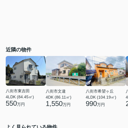
近隣の物件
八街市東吉田
八街市文違
八街市希望ヶ丘
4LDK (84.45㎡)
4DK (86.11㎡)
4LDK (104.19㎡)
4
550
1,550
990
万円
万円
万円
よく見られている物件