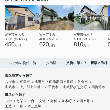
富里市根木名
富里市十倉
富里市根木名
3LDK (49.68㎡)
4DK (85.28㎡)
4LDK (93.36㎡)
6
450
620
810
万円
万円
万円
八街市の物件一覧
八街駅
八街に第１７ 新築２号棟
市区町村から探す
八街市
富里市
成田市
印旛郡酒々井町
佐倉市
山武市
上川郡上川町
八千代市
山武郡横芝光町
四街道市
町名から探す
八街
七栄
中台
文違
御料
並木町
東酒々井
玉造
十倉
本三里塚