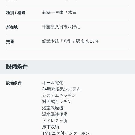
新築一戸建 / 木造
種別 / 構造
千葉県
八街市
八街
に
所在地
総武本線
「
八街
」駅 徒歩15分
交通
設備条件
オール電化
設備条件
24時間換気システム
システムキッチン
対面式キッチン
浴室乾燥機
温水洗浄便座
トイレ２ヶ所
床下収納
TVモニタ付インターホン