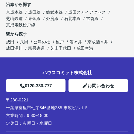
沿線から探す
京成本線
成田線
総武本線
成田スカイアクセス
芝山鉄道
東金線
外房線
石北本線
常磐線
京成電鉄松戸線
駅から探す
成田
八街
公津の杜
榎戸
酒々井
京成酒々井
成田湯川
宗吾参道
芝山千代田
成田空港
ハウスコミット株式会社
0120-330-777
お問い合わせ
〒286-0221
千葉県富里市七栄646番地285 末広ビル１Ｆ
営業時間：
9:30~18:00
定休日：
火曜日・水曜日