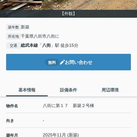
【外観】
新築
築年数
千葉県八街市八街に
所在地
総武本線
「
八街
」駅 徒歩15分
交通
お問い合わせ
無料
基本情報
設備条件
周辺環境
八街に第１７ 新築２号棟
物件名
-
向き
2025年11月 (新築)
築年月