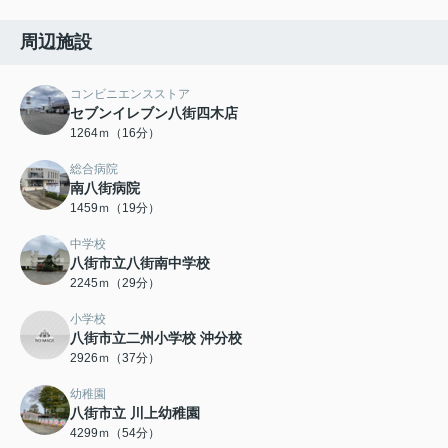
周辺施設
コンビニエンスストア
セブンイレブン八街四木店
1264ｍ（16分）
総合病院
南八街病院
1459ｍ（19分）
中学校
八街市立八街南中学校
2245ｍ（29分）
小学校
八街市立二州小学校 沖分校
2926ｍ（37分）
幼稚園
八街市立 川上幼稚園
4299ｍ（54分）