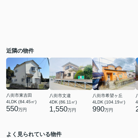
近隣の物件
八街市東吉田
八街市文違
八街市希望ヶ丘
4LDK (84.45㎡)
4DK (86.11㎡)
4LDK (104.19㎡)
4
550
1,550
990
万円
万円
万円
よく見られている物件