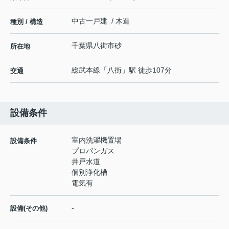
中古一戸建 / 木造
種別 / 構造
千葉県
八街市
砂
所在地
総武本線
「
八街
」駅 徒歩107分
交通
設備条件
室内洗濯機置場
設備条件
プロパンガス
井戸水道
個別浄化槽
電気有
-
設備(その他)