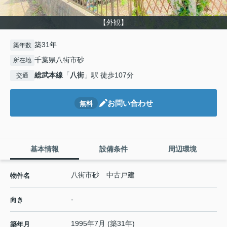
【外観】
築31年
築年数
千葉県八街市砂
所在地
総武本線
「
八街
」駅 徒歩107分
交通
お問い合わせ
無料
基本情報
設備条件
周辺環境
八街市砂 中古戸建
物件名
-
向き
1995年7月 (築31年)
築年月