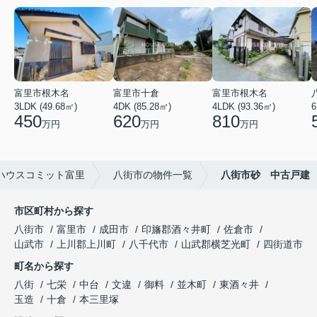
富里市根木名
富里市十倉
富里市根木名
3LDK (49.68㎡)
4DK (85.28㎡)
4LDK (93.36㎡)
6
450
620
810
万円
万円
万円
ハウスコミット富里
八街市の物件一覧
八街市砂 中古戸建
市区町村から探す
八街市
富里市
成田市
印旛郡酒々井町
佐倉市
山武市
上川郡上川町
八千代市
山武郡横芝光町
四街道市
町名から探す
八街
七栄
中台
文違
御料
並木町
東酒々井
玉造
十倉
本三里塚