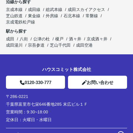
沿線から探す
京成本線
成田線
総武本線
成田スカイアクセス
芝山鉄道
東金線
外房線
石北本線
常磐線
京成電鉄松戸線
駅から探す
成田
八街
公津の杜
榎戸
酒々井
京成酒々井
成田湯川
宗吾参道
芝山千代田
成田空港
ハウスコミット株式会社
0120-330-777
お問い合わせ
〒286-0221
千葉県富里市七栄646番地285 末広ビル１Ｆ
営業時間：
9:30~18:00
定休日：
火曜日・水曜日