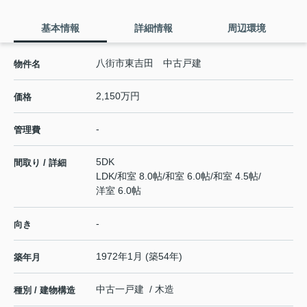
基本情報
詳細情報
周辺環境
八街市東吉田 中古戸建
物件名
2,150万円
価格
-
管理費
5DK
間取り / 詳細
LDK
/
和室 8.0帖
/
和室 6.0帖
/
和室 4.5帖
/
洋室 6.0帖
-
向き
1972年1月 (築54年)
築年月
中古一戸建 / 木造
種別 / 建物構造