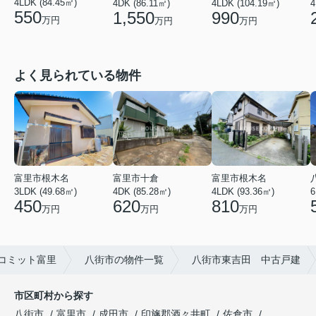
4LDK (84.45㎡)
4DK (86.11㎡)
4LDK (104.19㎡)
4
550
1,550
990
万円
万円
万円
よく見られている物件
富里市根木名
富里市十倉
富里市根木名
3LDK (49.68㎡)
4DK (85.28㎡)
6
4LDK (93.36㎡)
450
620
810
万円
万円
万円
コミット富里
八街市の物件一覧
八街市東吉田 中古戸建
市区町村から探す
八街市
富里市
成田市
印旛郡酒々井町
佐倉市