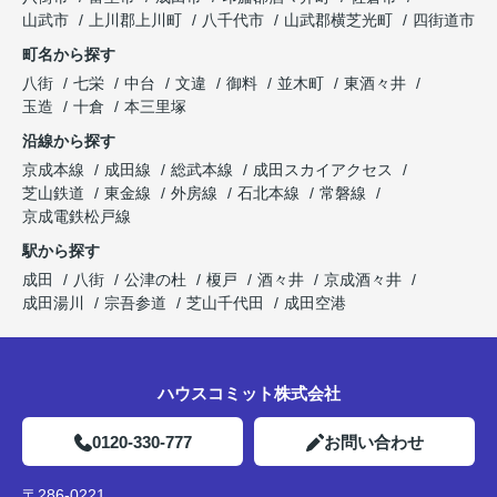
山武市
上川郡上川町
八千代市
山武郡横芝光町
四街道市
町名から探す
八街
七栄
中台
文違
御料
並木町
東酒々井
玉造
十倉
本三里塚
沿線から探す
京成本線
成田線
総武本線
成田スカイアクセス
芝山鉄道
東金線
外房線
石北本線
常磐線
京成電鉄松戸線
駅から探す
成田
八街
公津の杜
榎戸
酒々井
京成酒々井
成田湯川
宗吾参道
芝山千代田
成田空港
ハウスコミット株式会社
0120-330-777
お問い合わせ
〒286-0221