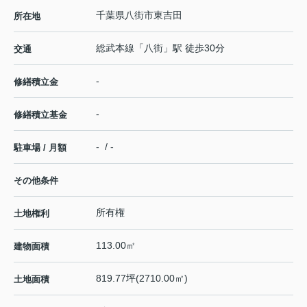
千葉県
八街市
東吉田
所在地
総武本線
「
八街
」駅 徒歩30分
交通
-
修繕積立金
-
修繕積立基金
- / -
駐車場 / 月額
その他条件
所有権
土地権利
113.00㎡
建物面積
819.77坪(2710.00㎡)
土地面積