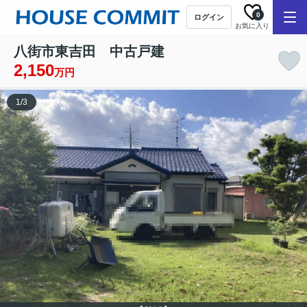
0
ログイン
お気に入り
八街市東吉田 中古戸建
2,150
万円
1
/
3