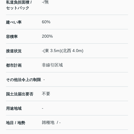
-/無
私道負担面積 /
セットバック
60%
建ぺい率
200%
容積率
-(東 3.5m)(北西 4.0m)
接道状況
非線引区域
都市計画
-
その他法令上の制限
不要
国土法届出要否
-
用途地域
雑種地 / -
地目 / 地勢