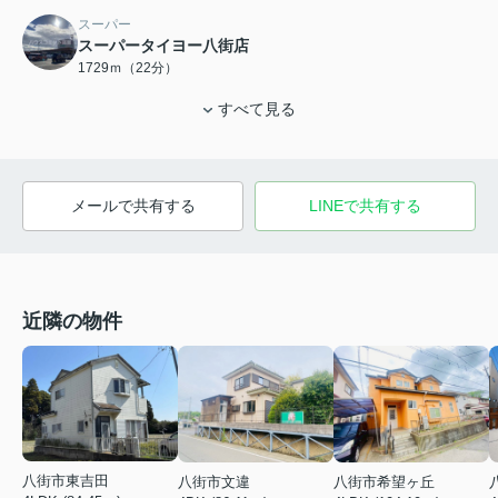
スーパー
スーパータイヨー八街店
1729ｍ（22分）
すべて見る
メールで共有する
LINEで共有する
近隣の物件
八街市東吉田
八街市文違
八街市希望ヶ丘