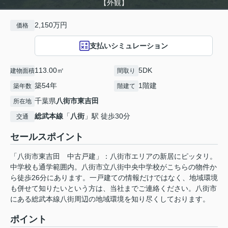
【外観】
2,150万円
価格
支払いシミュレーション
113.00㎡
5DK
建物面積
間取り
築54年
1階建
築年数
階建て
千葉県
八街市
東吉田
所在地
総武本線
「
八街
」駅 徒歩30分
交通
セールスポイント
「八街市東吉田 中古戸建」：八街市エリアの新居にピッタリ。
中学校も通学範囲内。八街市立八街中央中学校がこちらの物件か
ら徒歩26分にあります。一戸建ての情報だけではなく、地域環境
も併せて知りたいという方は、当社までご連絡ください。八街市
にある総武本線八街周辺の地域環境を知り尽くしております。
ポイント