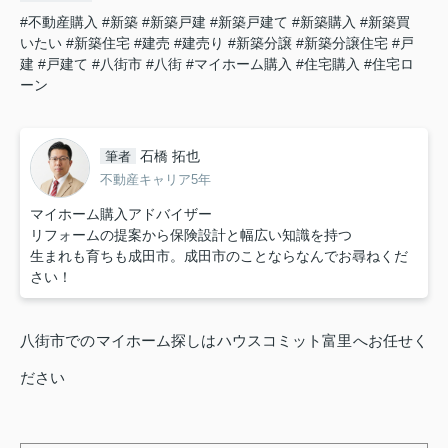
#不動産購入
#新築
#新築戸建
#新築戸建て
#新築購入
#新築買
いたい
#新築住宅
#建売
#建売り
#新築分譲
#新築分譲住宅
#戸
建
#戸建て
#八街市
#八街
#マイホーム購入
#住宅購入
#住宅ロ
ーン
石橋 拓也
筆者
不動産キャリア5年
マイホーム購入アドバイザー
リフォームの提案から保険設計と幅広い知識を持つ
生まれも育ちも成田市。成田市のことならなんでお尋ねくだ
さい！
八街市でのマイホーム探しはハウスコミット富里へお任せく
ださい