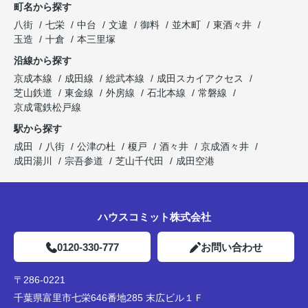
町名から探す
八街
七栄
中台
文違
御料
並木町
東酒々井
玉造
十倉
本三里塚
沿線から探す
京成本線
成田線
総武本線
成田スカイアクセス
芝山鉄道
東金線
外房線
石北本線
常磐線
京成電鉄松戸線
駅から探す
成田
八街
公津の杜
榎戸
酒々井
京成酒々井
成田湯川
宗吾参道
芝山千代田
成田空港
ハウスコミット株式会社
0120-330-777
お問い合わせ
〒286-0221
千葉県富里市七栄646番地285 末広ビル１Ｆ