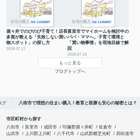
住宅の購入
住宅の購入
酒々井でのびのび子育て！店長
富里市でマイホームを検討中の
多賀が教える「失敗しない買い
パパ・ママへ。子育て環境と
物スポット」の探し方
「買い物事情」を現地目線で解
説
2026.07.17
2026.07.16
もっと見る
ブログトップへ
ログ
八街市で理想の住まい購入！教育と医療も安心の秘密とは？
市区町村から探す
八街市
富里市
成田市
印旛郡酒々井町
佐倉市
山武市
上川郡上川町
八千代市
山武郡横芝光町
四街道市