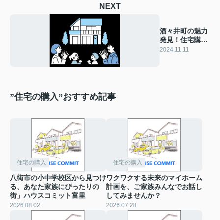
NEXT
酒々井町の魅力
発見！住宅購入
前に知るべきポ
2024.11.11
イント
”住宅の購入”おすすめ記事
住宅の購入
住宅の購入
八街市の小中学校区から見つけ
ワクワクする未来のマイホーム
る、あなた家族にぴったりの
計画を、ご家族みんなでお話し
街」ハウスコミット富里
してみませんか？
2026.08.02
2026.07.28