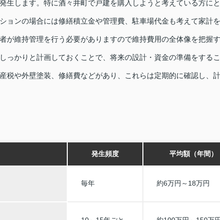
発生します。特に酒々井町で戸建を購入しようと考えている方に
ションの場合には修繕積立金や管理費、駐車場代金も考えて家計
者が維持管理を行う必要がありますので維持費用の全体像を把握
しっかりと計画しておくことで、将来の設計・資金の準備をする
産税や外壁塗装、修繕費などがあり、これらは定期的に確認し、
発生頻度
平均額（年間）
毎年
約6万円～18万円
10～15年ごと
約100万円～150万