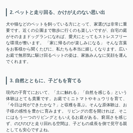
2. ペットと走り回る、かけがえのない思い出
犬や猫などのペットを飼っている方にとって、家選びは非常に重
要です。近くの公園まで散歩に行くのも楽しいですが、自宅の庭
がそのままドッグランになれば、愛犬にとってもストレスフリー
な環境が整います。 「家に帰るのが楽しみになる」 そんな言葉
をお客様から聞くたびに、私たちも本当に嬉しくなります。広い
お庭で無邪気に駆け回るペットの姿は、家族みんなに笑顔を運ん
でくれます。
3. 自然とともに、子どもを育てる
現代の子育てにおいて、「土に触れる」「自然を感じる」という
体験はとても貴重です。お庭でミニトマトやキュウリを育て、
「今日は何ができたかな？」と収穫を喜ぶ。そんな原体験は、お
子様の感性を豊かに育みます。 リビングの窓を開ければ、そこ
にはもう一つのリビングともいえるお庭がある。窮屈さを感じ
ず、のびのびと走り回れる空間は、子どもの成長を側で見守る親
としても安心ですよね。