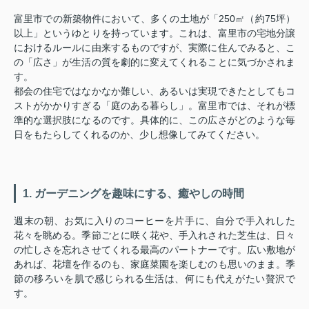
富里市での新築物件において、多くの土地が「250㎡（約75坪）
以上」というゆとりを持っています。これは、富里市の宅地分譲
におけるルールに由来するものですが、実際に住んでみると、こ
の「広さ」が生活の質を劇的に変えてくれることに気づかされま
す。
都会の住宅ではなかなか難しい、あるいは実現できたとしてもコ
ストがかかりすぎる「庭のある暮らし」。富里市では、それが標
準的な選択肢になるのです。具体的に、この広さがどのような毎
日をもたらしてくれるのか、少し想像してみてください。
1. ガーデニングを趣味にする、癒やしの時間
週末の朝、お気に入りのコーヒーを片手に、自分で手入れした
花々を眺める。季節ごとに咲く花や、手入れされた芝生は、日々
の忙しさを忘れさせてくれる最高のパートナーです。広い敷地が
あれば、花壇を作るのも、家庭菜園を楽しむのも思いのまま。季
節の移ろいを肌で感じられる生活は、何にも代えがたい贅沢で
す。