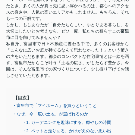
たとき、多くの人が真っ先に思い浮かべるのは、都心へのアクセ
スの良さや、人気の高いエリアかもしれません。もちろん、それ
も一つの正解です。
しかし、もしあなたが「自分たちらしい、ゆとりある暮らし」を
大切にしたいとお考えなら、ぜひ一度、私たちの暮らすこの
富里
市
に目を向けてみませんか？
私自身、富里市で日々不動産に携わる中で、多くのお客様から
「こんなに広いお庭が持てるなんて思わなかった！」という驚き
の声をいただきます。都会のコンパクトな住宅事情とは一線を画
す、富里市だからこそ叶う「土地の広さ」がもたらす豊かさ。今
回は、そんな富里市での家づくりについて、少し掘り下げてお話
しさせていただきます。
【目次】
・富里市で「マイホーム」を買うということ
・なぜ、今「広い土地」が選ばれるのか
・1. ガーデニングを趣味にする、癒やしの時間
・2. ペットと走り回る、かけがえのない思い出