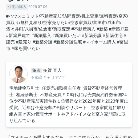
住宅の購入
2026.07.06
#ハウスコミット/不動産売却/訪問査定/机上査定/無料査定/空家/
買取り/無料見積り/空家売りたい/空き家買取/富里市/成田市/
酒々井町/八街市/佐倉市/買取査定
#不動産購入
#新築
#新築戸建
#新築戸建て
#新築購入
#新築買いたい
#新築分譲
#新築住宅
#
建売
#建売り
#新築分譲
#新築分譲住宅
#マイホーム購入
#富里
市
#家を買いたい
多賀 直人
筆者
不動産キャリア7年
宅地建物取引士 任意売却取扱主任者 賃貸不動産経営管理
士 相続診断士 不動産売買ＦＣ時代には売買契約件数全国24
位や不動産売却実績件数１位獲得など2022年度と2023年度に
受賞。近年は任意売却の相談やサポート、空き家問題に取り
組み空き家の管理サポートやアドバイスなど空き家問題に取
り組んでいる。
「マイホームを購入するなら、どこに住もうか」 そう考え始め