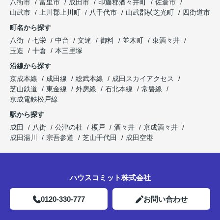
八街市
富里市
成田市
印旛郡酒々井町
佐倉市
山武市
上川郡上川町
八千代市
山武郡横芝光町
四街道市
町名から探す
八街
七栄
中台
文違
御料
並木町
東酒々井
玉造
十倉
本三里塚
沿線から探す
京成本線
成田線
総武本線
成田スカイアクセス
芝山鉄道
東金線
外房線
石北本線
常磐線
京成電鉄松戸線
駅から探す
成田
八街
公津の杜
榎戸
酒々井
京成酒々井
成田湯川
宗吾参道
芝山千代田
成田空港
ハウスコミット株式会社
0120-330-777
お問い合わせ