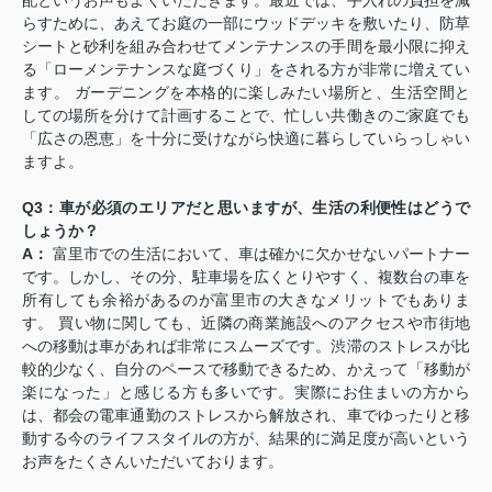
配というお声もよくいただきます。最近では、手入れの負担を減
らすために、あえてお庭の一部にウッドデッキを敷いたり、防草
シートと砂利を組み合わせてメンテナンスの手間を最小限に抑え
る「ローメンテナンスな庭づくり」をされる方が非常に増えてい
ます。 ガーデニングを本格的に楽しみたい場所と、生活空間と
しての場所を分けて計画することで、忙しい共働きのご家庭でも
「広さの恩恵」を十分に受けながら快適に暮らしていらっしゃい
ますよ。
Q3：車が必須のエリアだと思いますが、生活の利便性はどうで
しょうか？
A：
富里市での生活において、車は確かに欠かせないパートナー
です。しかし、その分、駐車場を広くとりやすく、複数台の車を
所有しても余裕があるのが富里市の大きなメリットでもありま
す。 買い物に関しても、近隣の商業施設へのアクセスや市街地
への移動は車があれば非常にスムーズです。渋滞のストレスが比
較的少なく、自分のペースで移動できるため、かえって「移動が
楽になった」と感じる方も多いです。実際にお住まいの方から
は、都会の電車通勤のストレスから解放され、車でゆったりと移
動する今のライフスタイルの方が、結果的に満足度が高いという
お声をたくさんいただいております。