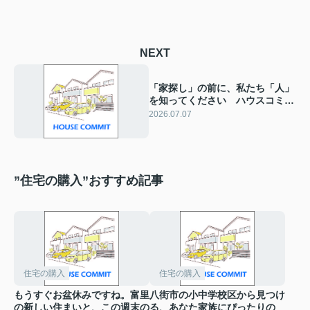
NEXT
「家探し」の前に、私たち「人」
を知ってください ハウスコミッ
ト富里スタッフについて
2026.07.07
”住宅の購入”おすすめ記事
住宅の購入
住宅の購入
もうすぐお盆休みですね。富里
八街市の小中学校区から見つけ
の新しい住まいと、この週末の
る、あなた家族にぴったりの