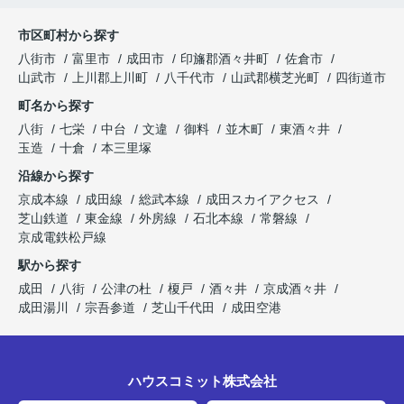
市区町村から探す
八街市
富里市
成田市
印旛郡酒々井町
佐倉市
山武市
上川郡上川町
八千代市
山武郡横芝光町
四街道市
町名から探す
八街
七栄
中台
文違
御料
並木町
東酒々井
玉造
十倉
本三里塚
沿線から探す
京成本線
成田線
総武本線
成田スカイアクセス
芝山鉄道
東金線
外房線
石北本線
常磐線
京成電鉄松戸線
駅から探す
成田
八街
公津の杜
榎戸
酒々井
京成酒々井
成田湯川
宗吾参道
芝山千代田
成田空港
ハウスコミット株式会社