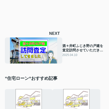
NEXT
酒々井町ふじき野の戸建を
査定訪問させていただきま
した
2025.04.10
”住宅ローン”おすすめ記事