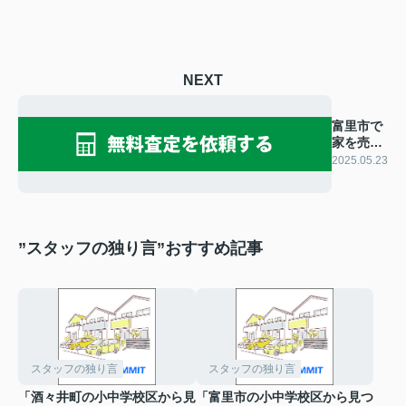
NEXT
富里市で
家を売り
たい方必
2025.05.23
見！売却
成功のポ
イントを
ご紹介
”スタッフの独り言”おすすめ記事
スタッフの独り言
スタッフの独り言
「酒々井町の小中学校区から見
「富里市の小中学校区から見つ