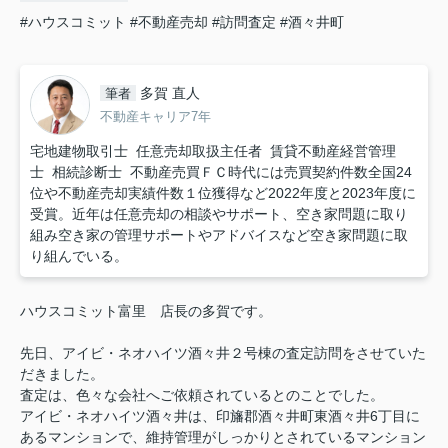
#ハウスコミット
#不動産売却
#訪問査定
#酒々井町
多賀 直人
筆者
不動産キャリア7年
宅地建物取引士 任意売却取扱主任者 賃貸不動産経営管理
士 相続診断士 不動産売買ＦＣ時代には売買契約件数全国24
位や不動産売却実績件数１位獲得など2022年度と2023年度に
受賞。近年は任意売却の相談やサポート、空き家問題に取り
組み空き家の管理サポートやアドバイスなど空き家問題に取
り組んでいる。
ハウスコミット富里 店長の多賀です。
先日、アイビ・ネオハイツ酒々井２号棟の査定訪問をさせていた
だきました。
査定は、色々な会社へご依頼されているとのことでした。
アイビ・ネオハイツ酒々井は、印旛郡酒々井町東酒々井6丁目に
あるマンションで、維持管理がしっかりとされているマンション