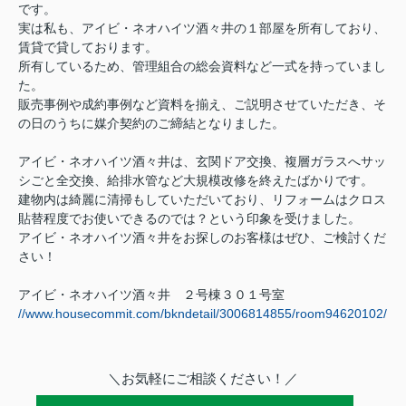
です。
実は私も、アイビ・ネオハイツ酒々井の１部屋を所有しており、
賃貸で貸しております。
所有しているため、管理組合の総会資料など一式を持っていまし
た。
販売事例や成約事例など資料を揃え、ご説明させていただき、
そ
の日のうちに媒介契約のご締結となりました。
アイビ・ネオハイツ酒々井は、玄関ドア交換、複層ガラスへサッ
シごと全交換、給排水管など
大規模改修を終えたばかりです。
建物内は綺麗に清掃もしていただいており、リフォームはクロス
貼替程度でお使いできるのでは？という印象を受けました。
アイビ・ネオハイツ酒々井をお探しのお客様はぜひ、ご検討くだ
さい！
アイビ・ネオハイツ酒々井 ２号棟３０１号室
//www.housecommit.com/bkndetail/3006814855/room94620102/
＼お気軽にご相談ください！／