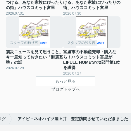
つける、あなた家族にぴったり
ける、あなた家族にぴったりの
の街」ハウスコミット富里
街」ハウスコミット富里
2026.07.31
2026.07.30
スタッフの独り言
スタッフの独り言
震災ニュースを見て思うこと。
富里市の不動産売却・購入な
今一度知っておきたい「耐震基
ら！ハウスコミット富里が
準」の話
LIFULL HOME'Sで2部門第1位
を獲得
2026.07.29
2026.07.27
もっと見る
ブログトップへ
ログ
アイビ・ネオハイツ酒々井 査定訪問させていただきました