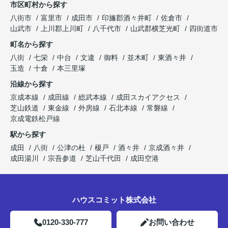
市区町村から探す
八街市
富里市
成田市
印旛郡酒々井町
佐倉市
山武市
上川郡上川町
八千代市
山武郡横芝光町
四街道市
町名から探す
八街
七栄
中台
文違
御料
並木町
東酒々井
玉造
十倉
本三里塚
沿線から探す
京成本線
成田線
総武本線
成田スカイアクセス
芝山鉄道
東金線
外房線
石北本線
常磐線
京成電鉄松戸線
駅から探す
成田
八街
公津の杜
榎戸
酒々井
京成酒々井
成田湯川
宗吾参道
芝山千代田
成田空港
ハウスコミット株式会社
0120-330-777
お問い合わせ