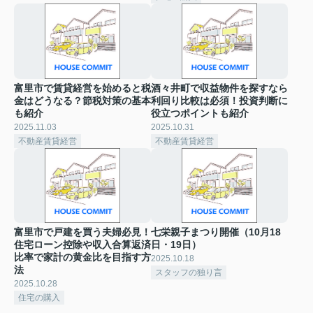
富里市で賃貸経営を始めると税
酒々井町で収益物件を探すなら
金はどうなる？節税対策の基本
利回り比較は必須！投資判断に
も紹介
役立つポイントも紹介
2025.11.03
2025.10.31
不動産賃貸経営
不動産賃貸経営
富里市で戸建を買う夫婦必見！
七栄親子まつり開催（10月18
住宅ローン控除や収入合算返済
日・19日）
比率で家計の黄金比を目指す方
2025.10.18
法
スタッフの独り言
2025.10.28
住宅の購入