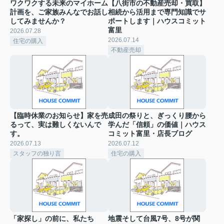
ワクワクする未来のマイホーム
【八街市の不動産売却・買取】
計画を、ご家族みんなでお話し
相続から活用まで専門知識でサ
してみませんか？
ポートします｜ハウスコミット
富里
2026.07.28
2026.07.14
住宅の購入
不動産売却
【臨時休業のお知らせ】家を売
成田の祭りと、ぎっくり腰から
るって、実は難しくないんで
学んだ「信頼」の価値｜ハウス
す。
コミット富里・店長ブログ
2026.07.13
2026.07.12
スタッフの独り言
住宅の購入
「家探し」の前に、私たち
地震そして台風7号、8号が関