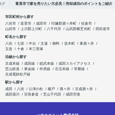
ログ
富里市で家を売りたい方必見！売却成功のポイントをご紹介
市区町村から探す
八街市
富里市
成田市
印旛郡酒々井町
佐倉市
山武市
上川郡上川町
八千代市
山武郡横芝光町
四街道市
町名から探す
八街
七栄
中台
文違
御料
並木町
東酒々井
玉造
十倉
本三里塚
沿線から探す
京成本線
成田線
総武本線
成田スカイアクセス
芝山鉄道
東金線
外房線
石北本線
常磐線
京成電鉄松戸線
駅から探す
成田
八街
公津の杜
榎戸
酒々井
京成酒々井
成田湯川
宗吾参道
芝山千代田
成田空港