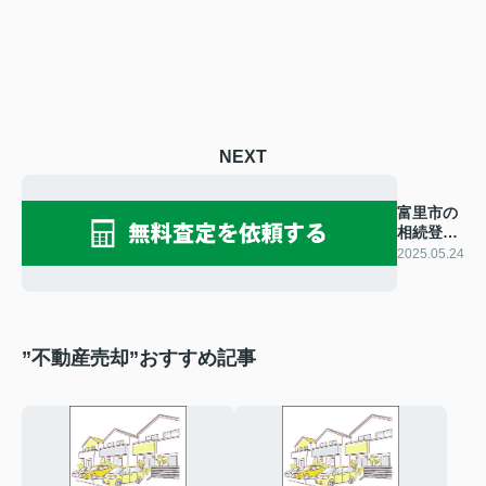
NEXT
富里市の
相続登記
は義務化
2025.05.24
された！
遺産分割
協議書の
作成を解
説
”不動産売却”おすすめ記事