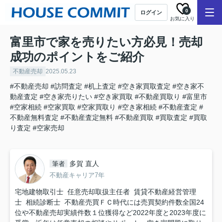
0
ログイン
お気に入り
富里市で家を売りたい方必見！売却
成功のポイントをご紹介
不動産売却
2025.05.23
#不動産売却
#訪問査定
#机上査定
#空き家買取査定
#空き家不
動産査定
#空き家売りたい
#空き家買取
#不動産買取り
#富里市
#空家相続
#空家買取
#空家買取り
#空き家相続
#不動産査定
#
不動産無料査定
#不動産査定無料
#不動産買取
#買取査定
#買取
り査定
#空家売却
多賀 直人
筆者
不動産キャリア7年
宅地建物取引士 任意売却取扱主任者 賃貸不動産経営管理
士 相続診断士 不動産売買ＦＣ時代には売買契約件数全国24
位や不動産売却実績件数１位獲得など2022年度と2023年度に