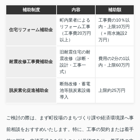
補助制度
内容
補助額
町内業者による
工事費の10％以
リフォーム工事
内・上限10万円
住宅リフォーム補助金
（工事費20万円
（＋雨水施設2
以上）
万円）
旧耐震住宅の耐
震改修（診断・
費用の2分の1以
耐震改修工事費補助金
設計・工事一
内・上限60万円
式）
断熱改修・蓄電
脱炭素化促進補助金
池等脱炭素設備
上限約25万円
導入
ご検討の際は、まず町役場のまちづくり課や経済環境課へ事
前相談をおすすめいたします。特に、工事の契約または着手