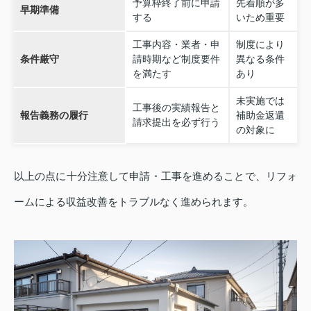
予算枠終了前に申請
先着順が多
早期準備
する
いため重要
工事内容・業者・申
制度により
条件厳守
請時期など制度要件
異なる条件
を満たす
あり
未実施では
工事後の実績報告と
報告義務の履行
補助金返還
請求提出を必ず行う
の対象に
以上の点に十分注意して申請・工事を進めることで、リフォ
ームによる収益改善をトラブルなく進められます。