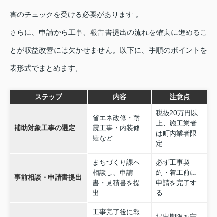
書のチェックを受ける必要があります 。
さらに、申請から工事、報告書提出の流れを確実に進めるこ
とが収益改善には欠かせません。以下に、手順のポイントを
表形式でまとめます。
ステップ
内容
注意点
税抜20万円以
省エネ改修・耐
上、施工業者
補助対象工事の選定
震工事・内装修
は町内業者限
繕など
定
まちづくり課へ
必ず工事契
相談し、申請
約・着工前に
事前相談・申請書提出
書・見積書を提
申請を完了す
出
る
工事完了後に報
提出期限を守