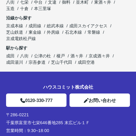
八街
七栄
中台
文違
御料
並木町
東酒々井
玉造
十倉
本三里塚
沿線から探す
京成本線
成田線
総武本線
成田スカイアクセス
芝山鉄道
東金線
外房線
石北本線
常磐線
京成電鉄松戸線
駅から探す
成田
八街
公津の杜
榎戸
酒々井
京成酒々井
成田湯川
宗吾参道
芝山千代田
成田空港
ハウスコミット株式会社
0120-330-777
お問い合わせ
〒286-0221
千葉県富里市七栄646番地285 末広ビル１Ｆ
営業時間：
9:30~18:00