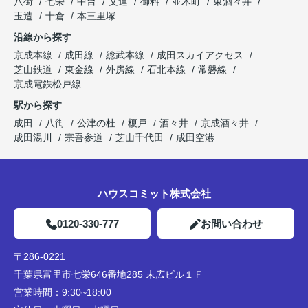
八街
七栄
中台
文違
御料
並木町
東酒々井
玉造
十倉
本三里塚
沿線から探す
京成本線
成田線
総武本線
成田スカイアクセス
芝山鉄道
東金線
外房線
石北本線
常磐線
京成電鉄松戸線
駅から探す
成田
八街
公津の杜
榎戸
酒々井
京成酒々井
成田湯川
宗吾参道
芝山千代田
成田空港
ハウスコミット株式会社
0120-330-777
お問い合わせ
〒286-0221
千葉県富里市七栄646番地285 末広ビル１Ｆ
営業時間：
9:30~18:00