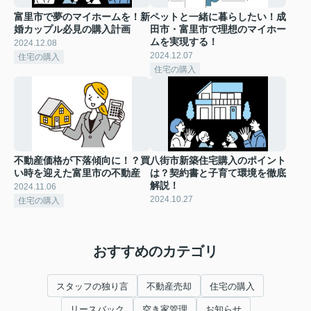
富里市で夢のマイホームを！新
ペットと一緒に暮らしたい！成
婚カップル必見の購入計画
田市・富里市で理想のマイホー
ムを実現する！
2024.12.08
2024.12.07
住宅の購入
住宅の購入
不動産価格が下落傾向に！？買
八街市新築住宅購入のポイント
い時を迎えた富里市の不動産
は？契約書と子育て環境を徹底
解説！
2024.11.06
2024.10.27
住宅の購入
おすすめのカテゴリ
スタッフの独り言
不動産売却
住宅の購入
リースバック
空き家管理
お知らせ