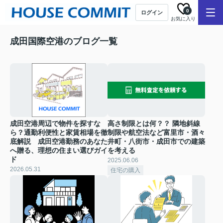
0
ログイン
お気に入り
成田国際空港のブログ一覧
成田空港周辺で物件を探すな
高さ制限とは何？？ 隣地斜線
ら？通勤利便性と家賃相場を徹
制限や航空法など富里市・酒々
底解説 成田空港勤務のあなた
井町・八街市・成田市での建築
へ贈る、理想の住まい選びガイ
を考える
ド
2025.06.06
2026.05.31
住宅の購入