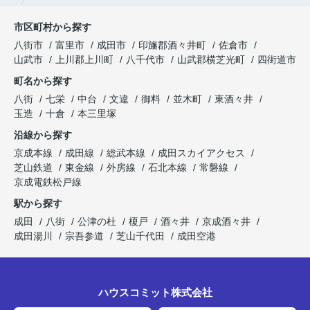
市区町村から探す
八街市
富里市
成田市
印旛郡酒々井町
佐倉市
山武市
上川郡上川町
八千代市
山武郡横芝光町
四街道市
町名から探す
八街
七栄
中台
文違
御料
並木町
東酒々井
玉造
十倉
本三里塚
沿線から探す
京成本線
成田線
総武本線
成田スカイアクセス
芝山鉄道
東金線
外房線
石北本線
常磐線
京成電鉄松戸線
駅から探す
成田
八街
公津の杜
榎戸
酒々井
京成酒々井
成田湯川
宗吾参道
芝山千代田
成田空港
ハウスコミット株式会社