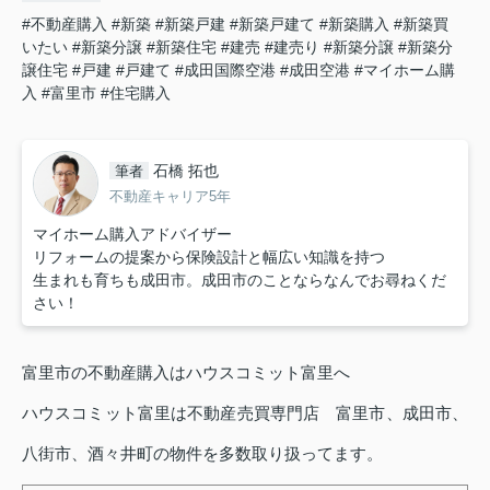
#不動産購入
#新築
#新築戸建
#新築戸建て
#新築購入
#新築買
いたい
#新築分譲
#新築住宅
#建売
#建売り
#新築分譲
#新築分
譲住宅
#戸建
#戸建て
#成田国際空港
#成田空港
#マイホーム購
入
#富里市
#住宅購入
石橋 拓也
筆者
不動産キャリア5年
マイホーム購入アドバイザー
リフォームの提案から保険設計と幅広い知識を持つ
生まれも育ちも成田市。成田市のことならなんでお尋ねくだ
さい！
富里市の不動産購入はハウスコミット富里へ
ハウスコミット富里は不動産売買専門店 富里市、成田市、
八街市、酒々井町の物件を多数取り扱ってます。