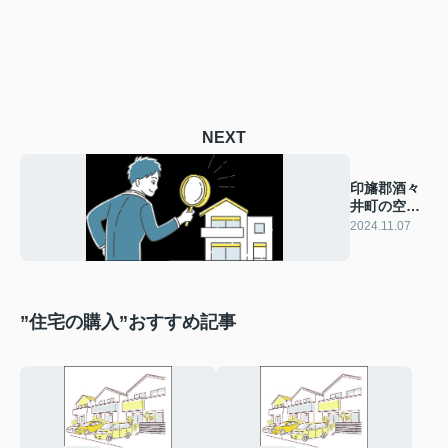
NEXT
印旛郡酒々
井町の空き
家管理サポ
2024.11.07
ート
”住宅の購入”おすすめ記事