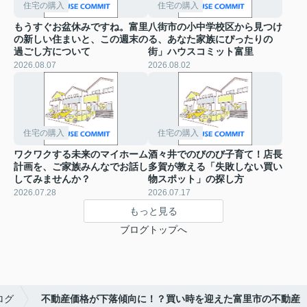
住宅の購入
住宅の購入
もうすぐお盆休みですね。富里
八街市の小中学校区から見つけ
の新しい住まいと、この週末の
る、あなた家族にぴったりの
過ごし方について
街」ハウスコミット富里
2026.08.07
2026.08.02
住宅の購入
住宅の購入
ワクワクする未来のマイホーム
酒々井でのびのび子育て！店長
計画を、ご家族みんなでお話し
多賀が教える「失敗しない買い
してみませんか？
物スポット」の探し方
2026.07.28
2026.07.17
もっと見る
ブログトップへ
ログ
不動産価格が下落傾向に！？買い時を迎えた富里市の不動産