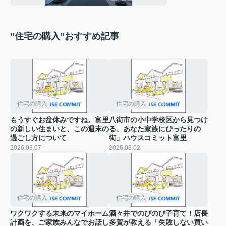
をご紹介
”住宅の購入”おすすめ記事
住宅の購入
住宅の購入
もうすぐお盆休みですね。富里
八街市の小中学校区から見つけ
の新しい住まいと、この週末の
る、あなた家族にぴったりの
過ごし方について
街」ハウスコミット富里
2026.08.07
2026.08.02
住宅の購入
住宅の購入
ワクワクする未来のマイホーム
酒々井でのびのび子育て！店長
計画を、ご家族みんなでお話し
多賀が教える「失敗しない買い