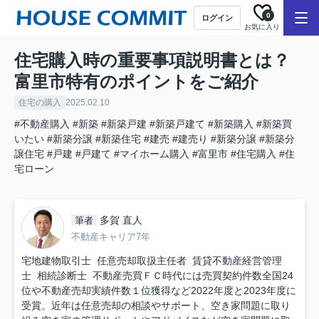
0
ログイン
お気に入り
住宅購入時の重要事項説明書とは？
富里市特有のポイントをご紹介
住宅の購入
2025.02.10
#不動産購入
#新築
#新築戸建
#新築戸建て
#新築購入
#新築買
いたい
#新築分譲
#新築住宅
#建売
#建売り
#新築分譲
#新築分
譲住宅
#戸建
#戸建て
#マイホーム購入
#富里市
#住宅購入
#住
宅ローン
多賀 直人
筆者
不動産キャリア7年
宅地建物取引士 任意売却取扱主任者 賃貸不動産経営管理
士 相続診断士 不動産売買ＦＣ時代には売買契約件数全国24
位や不動産売却実績件数１位獲得など2022年度と2023年度に
受賞。近年は任意売却の相談やサポート、空き家問題に取り