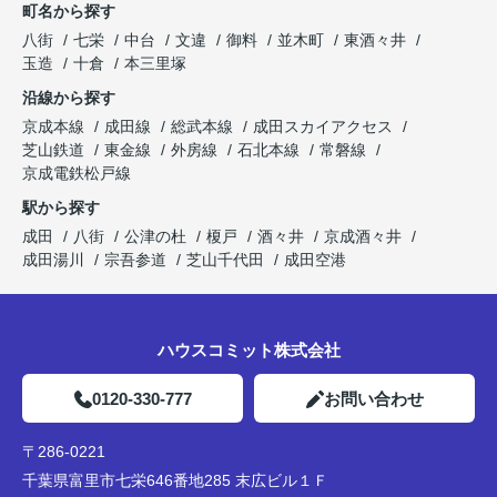
町名から探す
八街
七栄
中台
文違
御料
並木町
東酒々井
玉造
十倉
本三里塚
沿線から探す
京成本線
成田線
総武本線
成田スカイアクセス
芝山鉄道
東金線
外房線
石北本線
常磐線
京成電鉄松戸線
駅から探す
成田
八街
公津の杜
榎戸
酒々井
京成酒々井
成田湯川
宗吾参道
芝山千代田
成田空港
ハウスコミット株式会社
0120-330-777
お問い合わせ
〒286-0221
千葉県富里市七栄646番地285 末広ビル１Ｆ