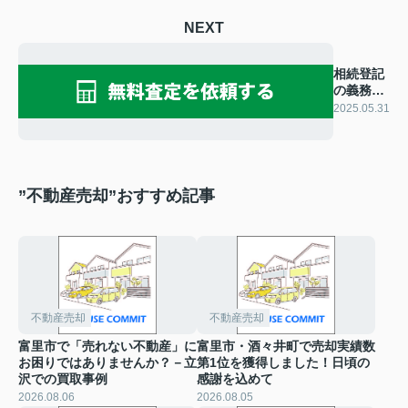
NEXT
相続登記
の義務化
とは？
2025.05.31
酒々井町
での空き
家管理に
ついてご
紹介
”不動産売却”おすすめ記事
不動産売却
不動産売却
富里市で「売れない不動産」に
富里市・酒々井町で売却実績数
お困りではありませんか？－立
第1位を獲得しました！日頃の
沢での買取事例
感謝を込めて
2026.08.06
2026.08.05