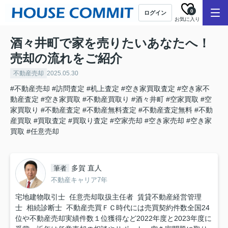
0
ログイン
お気に入り
酒々井町で家を売りたいあなたへ！
売却の流れをご紹介
不動産売却
2025.05.30
#不動産売却
#訪問査定
#机上査定
#空き家買取査定
#空き家不
動産査定
#空き家買取
#不動産買取り
#酒々井町
#空家買取
#空
家買取り
#不動産査定
#不動産無料査定
#不動産査定無料
#不動
産買取
#買取査定
#買取り査定
#空家売却
#空き家売却
#空き家
買取
#任意売却
多賀 直人
筆者
不動産キャリア7年
宅地建物取引士 任意売却取扱主任者 賃貸不動産経営管理
士 相続診断士 不動産売買ＦＣ時代には売買契約件数全国24
位や不動産売却実績件数１位獲得など2022年度と2023年度に