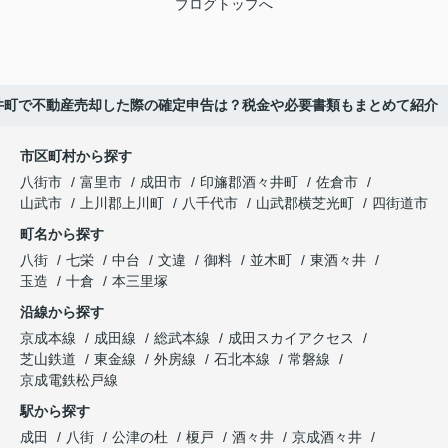
ブログトップへ
井町で不動産売却した際の確定申告は？税金や必要書類もまとめて紹介
市区町村から探す
八街市
富里市
成田市
印旛郡酒々井町
佐倉市
山武市
上川郡上川町
八千代市
山武郡横芝光町
四街道市
町名から探す
八街
七栄
中台
文違
御料
並木町
東酒々井
玉造
十倉
本三里塚
沿線から探す
京成本線
成田線
総武本線
成田スカイアクセス
芝山鉄道
東金線
外房線
石北本線
常磐線
京成電鉄松戸線
駅から探す
成田
八街
公津の杜
榎戸
酒々井
京成酒々井