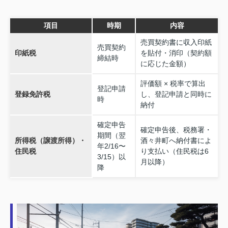
項目
時期
内容
売買契約書に収入印紙
売買契約
印紙税
を貼付・消印（契約額
締結時
に応じた金額）
評価額 × 税率で算出
登記申請
登録免許税
し、登記申請と同時に
時
納付
確定申告
確定申告後、税務署・
期間（翌
所得税（譲渡所得）・
酒々井町へ納付書によ
年2/16〜
住民税
り支払い（住民税は6
3/15）以
月以降）
降