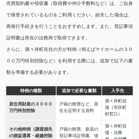
売買契約書や領収書（取得費や仲介手数料など）は、ご自身
で保管されているものをご利用ください。紛失した場合は、
再発行手続きを行うことをおすすめします。また、登記事項
証明書は所在の法務局で取得できます。
さらに、酒々井町在住の方が特例（例えばマイホームの３０
００万円特別控除など）を利用する際には、追加で以下の書
類を準備する必要があります。
特例の種類
追加で必要な書類
入手先
酒々井町役
居住用財産の３０００
戸籍の附票など、居
場（市区町
万円特別控除
住を証明する資料
村窓口）
酒々井町役
その他特例（譲渡損失
戸籍の附票、新居の
場・法務
の損益通算・繰越控除
登記事項証明書、借
局・金融機