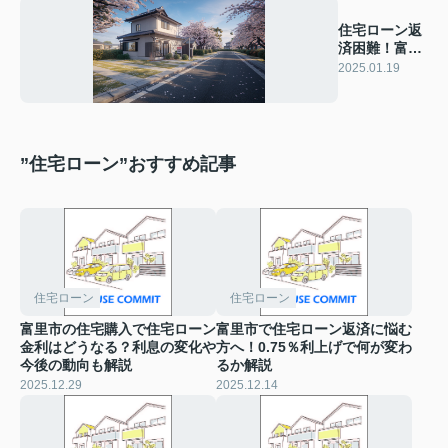
住宅ローン返
済困難！富里
市での任意売
2025.01.19
却の流れと注
意点
”住宅ローン”おすすめ記事
住宅ローン
住宅ローン
富里市の住宅購入で住宅ローン
富里市で住宅ローン返済に悩む
金利はどうなる？利息の変化や
方へ！0.75％利上げで何が変わ
今後の動向も解説
るか解説
2025.12.29
2025.12.14