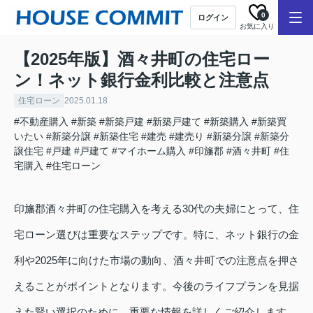
0
ログイン
お気に入り
【2025年版】酒々井町の住宅ロー
ン！ネット銀行金利比較と注意点
住宅ローン
2025.01.18
#不動産購入
#新築
#新築戸建
#新築戸建て
#新築購入
#新築買
いたい
#新築分譲
#新築住宅
#建売
#建売り
#新築分譲
#新築分
譲住宅
#戸建
#戸建て
#マイホーム購入
#印旛郡
#酒々井町
#住
宅購入
#住宅ローン
印旛郡酒々井町の住宅購入を考える30代の夫婦にとって、住
宅ローン選びは重要なステップです。特に、ネット銀行の金
利や2025年に向けた市場の動向、酒々井町での注意点を押さ
えることがポイントとなります。今後のライフプランを見据
えた賢い選択のために、重要な情報を詳しくご紹介します。