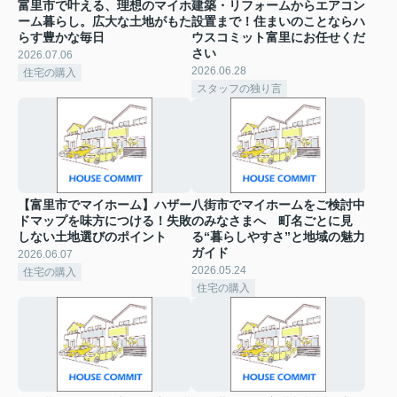
富里市で叶える、理想のマイホ
建築・リフォームからエアコン
ーム暮らし。広大な土地がもた
設置まで！住まいのことならハ
らす豊かな毎日
ウスコミット富里にお任せくだ
さい
2026.07.06
2026.06.28
住宅の購入
スタッフの独り言
【富里市でマイホーム】ハザー
八街市でマイホームをご検討中
ドマップを味方につける！失敗
のみなさまへ 町名ごとに見
しない土地選びのポイント
る“暮らしやすさ”と地域の魅力
ガイド
2026.06.07
2026.05.24
住宅の購入
住宅の購入