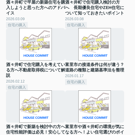
酒々井町で平屋の新築住宅を購
酒々井町で住宅購入検討の方
入しようと思った方へのアドバ
へ 長期優良住宅やZEH住宅に
イス
ついて知っておきたいポイント
2026.03.09
2026.03.08
住宅の購入
住宅の購入
酒々井町で住宅購入を考えてい
富里市の接道条件は何が違う？
る方へ不動産取得税について解
道路の種類と建築基準法を整理
説
2026.01.17
2026.02.12
住宅の購入
住宅の購入
酒々井町で新築を検討中の方へ
富里市や酒々井町の環境が気に
住宅性能評価は必見！安心して
なる方へ！よい住宅選びのポイ