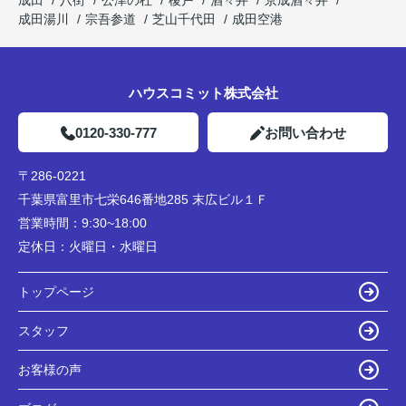
成田
八街
公津の杜
榎戸
酒々井
京成酒々井
成田湯川
宗吾参道
芝山千代田
成田空港
ハウスコミット株式会社
0120-330-777
お問い合わせ
〒286-0221
千葉県富里市七栄646番地285 末広ビル１Ｆ
営業時間：
9:30~18:00
定休日：
火曜日・水曜日
トップページ
スタッフ
お客様の声