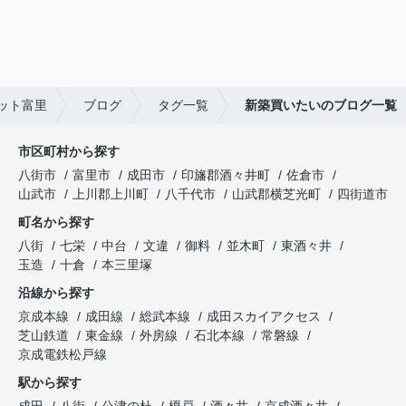
ット富里
ブログ
タグ一覧
新築買いたいのブログ一覧
市区町村から探す
八街市
富里市
成田市
印旛郡酒々井町
佐倉市
山武市
上川郡上川町
八千代市
山武郡横芝光町
四街道市
町名から探す
八街
七栄
中台
文違
御料
並木町
東酒々井
玉造
十倉
本三里塚
沿線から探す
京成本線
成田線
総武本線
成田スカイアクセス
芝山鉄道
東金線
外房線
石北本線
常磐線
京成電鉄松戸線
駅から探す