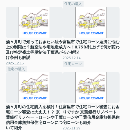
住宅の購入
酒々井町で知っておきたい法令
富里市で住宅ローン返済に悩む
上の制限は？航空法や宅地造成
方へ！0.75％利上げで何が変わ
及び特定盛土等規制法千葉県が
るか解説
け条例も解説
2025.12.14
2025.12.15
住宅ローン
住宅の購入
酒々井町の住宅購入を検討！住
富里市で住宅ローン審査にお困
宅ローン審査は大丈夫！？ 京
りですか 京葉銀行リノベート
葉銀行リノベートローンや千葉
ローンや千葉信用金庫無担保住
信用金庫無担保住宅ローンにつ
宅ローンも紹介
いて紹介
2025.11.29