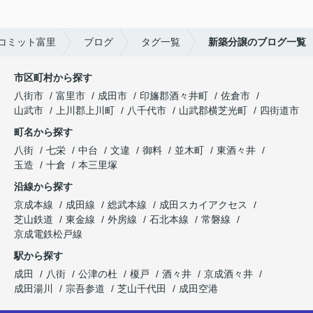
コミット富里
ブログ
タグ一覧
新築分譲のブログ一覧
市区町村から探す
八街市
富里市
成田市
印旛郡酒々井町
佐倉市
山武市
上川郡上川町
八千代市
山武郡横芝光町
四街道市
町名から探す
八街
七栄
中台
文違
御料
並木町
東酒々井
玉造
十倉
本三里塚
沿線から探す
京成本線
成田線
総武本線
成田スカイアクセス
芝山鉄道
東金線
外房線
石北本線
常磐線
京成電鉄松戸線
駅から探す
成田
八街
公津の杜
榎戸
酒々井
京成酒々井
成田湯川
宗吾参道
芝山千代田
成田空港