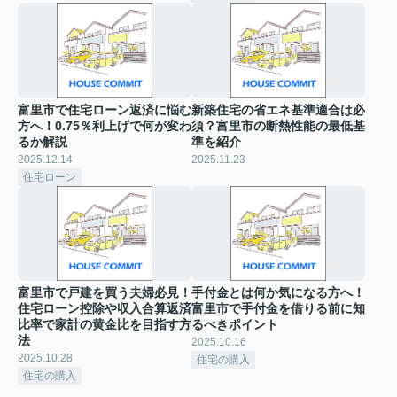
富里市で住宅ローン返済に悩む
新築住宅の省エネ基準適合は必
方へ！0.75％利上げで何が変わ
須？富里市の断熱性能の最低基
るか解説
準を紹介
2025.12.14
2025.11.23
住宅ローン
富里市で戸建を買う夫婦必見！
手付金とは何か気になる方へ！
住宅ローン控除や収入合算返済
富里市で手付金を借りる前に知
比率で家計の黄金比を目指す方
るべきポイント
法
2025.10.16
2025.10.28
住宅の購入
住宅の購入