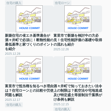
住宅の購入
住宅ローン
新築住宅の省エネ基準適合が
富里市で新築を検討中の方必
酒々井町で必須に！断熱性能の
見！住宅性能評価の基礎や取得
最低基準と家づくりのポイント
の流れも紹介
を紹介
2025.12.26
2025.12.28
富里市で抵当権を知るべき理由
酒々井町で知っておきたい法令
は？住宅ローンとの比較や労使
上の制限は？航空法や宅地造成
問題も解説
及び特定盛土等規制法千葉県が
け条例も解説
2025.12.17
2025.12.15
住宅の購入
住宅の購入