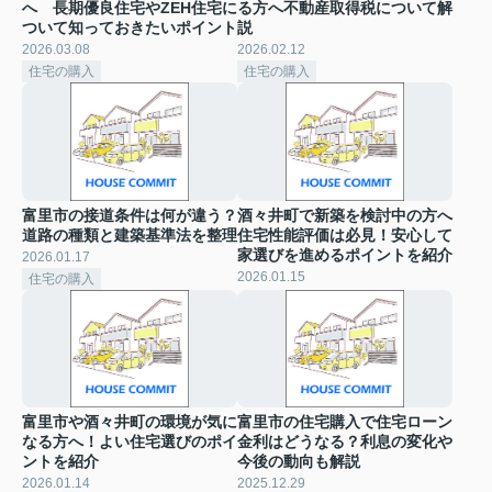
へ 長期優良住宅やZEH住宅に
る方へ不動産取得税について解
ついて知っておきたいポイント
説
2026.03.08
2026.02.12
住宅の購入
住宅の購入
富里市の接道条件は何が違う？
酒々井町で新築を検討中の方へ
道路の種類と建築基準法を整理
住宅性能評価は必見！安心して
家選びを進めるポイントを紹介
2026.01.17
2026.01.15
住宅の購入
富里市や酒々井町の環境が気に
富里市の住宅購入で住宅ローン
なる方へ！よい住宅選びのポイ
金利はどうなる？利息の変化や
ントを紹介
今後の動向も解説
2026.01.14
2025.12.29