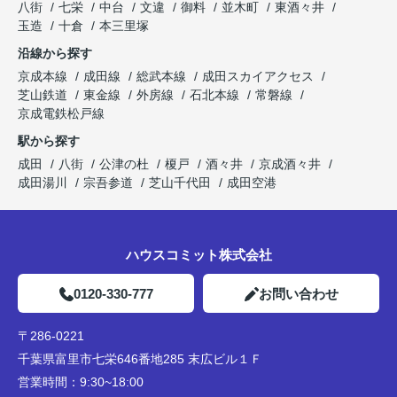
八街
七栄
中台
文違
御料
並木町
東酒々井
玉造
十倉
本三里塚
沿線から探す
京成本線
成田線
総武本線
成田スカイアクセス
芝山鉄道
東金線
外房線
石北本線
常磐線
京成電鉄松戸線
駅から探す
成田
八街
公津の杜
榎戸
酒々井
京成酒々井
成田湯川
宗吾参道
芝山千代田
成田空港
ハウスコミット株式会社
0120-330-777
お問い合わせ
〒286-0221
千葉県富里市七栄646番地285 末広ビル１Ｆ
営業時間：
9:30~18:00