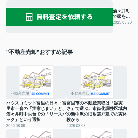
酒々井町
で家を売
りたいあ
2025.05.30
なたへ！
売却の流
れをご紹
介
”不動産売却”おすすめ記事
不動産売却
不動産売却
ハウスコミット富里の日々：富
富里市の不動産買取は「誠実
里市十倉の「実家じまい」と、
さ」で選ぶ。市街化調整区域内
酒々井町中央台での「リースバ
の新中沢の旧耐震戸建での実体
ック」という選択
験から
2026.08.09
2026.08.08