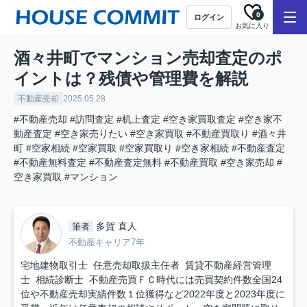
0
ログイン
お気に入り
酒々井町でマンション売却査定のポ
イントは？残債や管理費を解説
不動産売却
2025.05.28
#不動産売却
#訪問査定
#机上査定
#空き家買取査定
#空き家不
動産査定
#空き家売りたい
#空き家買取
#不動産買取り
#酒々井
町
#空家相続
#空家買取
#空家買取り
#空き家相続
#不動産査定
#不動産無料査定
#不動産査定無料
#不動産買取
#空き家売却
#
空き家買取
#マンション
多賀 直人
筆者
不動産キャリア7年
宅地建物取引士 任意売却取扱主任者 賃貸不動産経営管理
士 相続診断士 不動産売買ＦＣ時代には売買契約件数全国24
位や不動産売却実績件数１位獲得など2022年度と2023年度に