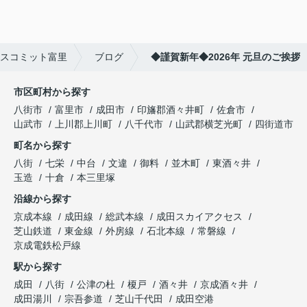
スコミット富里
ブログ
◆謹賀新年◆2026年 元旦のご挨拶
市区町村から探す
八街市
富里市
成田市
印旛郡酒々井町
佐倉市
山武市
上川郡上川町
八千代市
山武郡横芝光町
四街道市
町名から探す
八街
七栄
中台
文違
御料
並木町
東酒々井
玉造
十倉
本三里塚
沿線から探す
京成本線
成田線
総武本線
成田スカイアクセス
芝山鉄道
東金線
外房線
石北本線
常磐線
京成電鉄松戸線
駅から探す
成田
八街
公津の杜
榎戸
酒々井
京成酒々井
成田湯川
宗吾参道
芝山千代田
成田空港