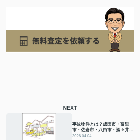
.
.
NEXT
事故物件とは？成田市・富里
市・佐倉市・八街市・酒々井町
のマイホーム探し
2026.04.04