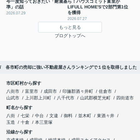
今一度知っておきたい「耐震基
ら！ハウスコミット富里が
準」の話
LIFULL HOME'Sで2部門第1位
を獲得
2026.07.29
2026.07.27
もっと見る
ブログトップへ
市 各市町の売却に強い不動産屋さんランキングで１位を取得しました
市区町村から探す
八街市
富里市
成田市
印旛郡酒々井町
佐倉市
山武市
上川郡上川町
八千代市
山武郡横芝光町
四街道市
町名から探す
八街
七栄
中台
文違
御料
並木町
東酒々井
玉造
十倉
本三里塚
沿線から探す
京成本線
成田線
総武本線
成田スカイアクセス