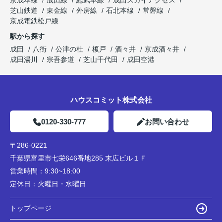
芝山鉄道
東金線
外房線
石北本線
常磐線
京成電鉄松戸線
駅から探す
成田
八街
公津の杜
榎戸
酒々井
京成酒々井
成田湯川
宗吾参道
芝山千代田
成田空港
ハウスコミット株式会社
0120-330-777
お問い合わせ
〒286-0221
千葉県富里市七栄646番地285 末広ビル１Ｆ
営業時間：
9:30~18:00
定休日：
火曜日・水曜日
トップページ