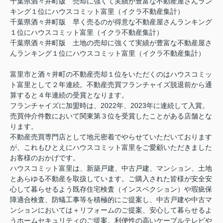
千葉県酒々井町版
売却に強くて実績が豊富な不動産屋さんラン
キング１位にハウスコミット富里（イクラ不動産集計）
千葉県酒々井町版 早く売るのが得意な不動産屋さんランキング
１位にハウスコミット富里（イクラ不動産集計）
千葉県酒々井町版 土地の
売却に強くて実績が豊富な不動産屋さ
んランキング１位にハウスコミット富里（イクラ不動産集計）
富里市と酒々井町の不動産売却１位をいただくのはハウスコミッ
ト富里として２年連続。不動産売買フランチャイズ
脱退前から通
算すると４年連続の受賞となります。
フランチャイズに加盟時は、2022年、2023年に連続して入賞。
売買仲介件数において関東第３位を受賞したことがある店舗とな
ります。
不動産売買専門店として地元密着でやらせていただいております
が、これもひとえにハウスコミット富里をご愛顧いただきました
お客様のおかげです。
ハウスコミット富里は、新築戸建、中古戸建、マンション、土地
とあらゆる不動産を取扱しています。ご購入された皆様が安全安
心して暮らせるよう既存住宅検査（インスペクション）や瑕疵保
障適合検査、防蟻工事等を積極的にご提案し、中古戸建や中古マ
ンションにおいては＋リフォームのご提案、
安心して暮らせるよ
うホームセキュリティのご提案。利便性の高いケーブルテレビや