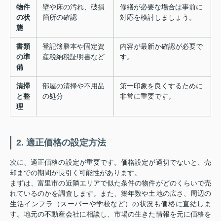
物件
壁や床の汚れ、破損
修繕が必要な場合は事前に
の状
箇所の確認
対応を検討しましょう。
態
書類
登記簿謄本や固定資
内容が最新か確認が必要で
の準
産税納税証明書など
す。
備
清掃
部屋の清掃や不用品
第一印象を良くするために
と整
の処分
非常に重要です。
理
2. 適正価格の設定方法
次に、適正価格の設定が重要です。価格設定が適切でないと、売
却までの期間が長引く可能性があります。
まずは、富里市の近隣エリアで似た条件の物件がどのくらいで売
れているのかを調査します。また、築年数や土地の広さ、周辺の
生活インフラ（スーパーや学校など）の状況も価格に直結しま
す。地元の不動産会社に相談し、市場の生きた情報を元に価格を