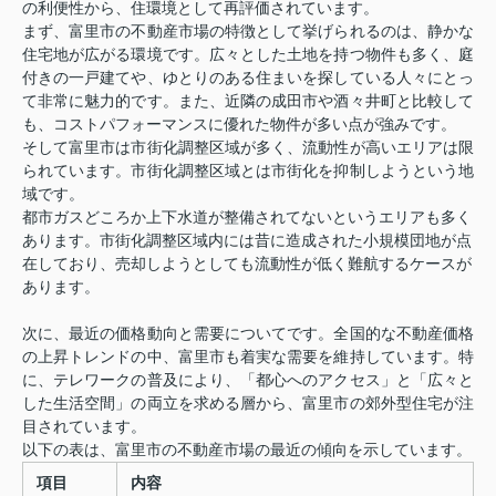
の利便性から、住環境として再評価されています。
まず、富里市の不動産市場の特徴として挙げられるのは、静かな
住宅地が広がる環境です。広々とした土地を持つ物件も多く、庭
付きの一戸建てや、ゆとりのある住まいを探している人々にとっ
て非常に魅力的です。また、近隣の成田市や酒々井町と比較して
も、コストパフォーマンスに優れた物件が多い点が強みです。
そして富里市は市街化調整区域が多く、流動性が高いエリアは限
られています。市街化調整区域とは市街化を抑制しようという地
域です。
都市ガスどころか上下水道が整備されてないというエリアも多く
あります。市街化調整区域内には昔に造成された小規模団地が点
在しており、売却しようとしても流動性が低く難航するケースが
あります。
次に、最近の価格動向と需要についてです。全国的な不動産価格
の上昇トレンドの中、富里市も着実な需要を維持しています。特
に、テレワークの普及により、「都心へのアクセス」と「広々と
した生活空間」の両立を求める層から、富里市の郊外型住宅が注
目されています。
以下の表は、富里市の不動産市場の最近の傾向を示しています。
項目
内容