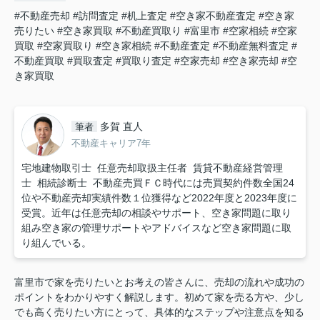
#不動産売却
#訪問査定
#机上査定
#空き家不動産査定
#空き家
売りたい
#空き家買取
#不動産買取り
#富里市
#空家相続
#空家
買取
#空家買取り
#空き家相続
#不動産査定
#不動産無料査定
#
不動産買取
#買取査定
#買取り査定
#空家売却
#空き家売却
#空
き家買取
多賀 直人
筆者
不動産キャリア7年
宅地建物取引士 任意売却取扱主任者 賃貸不動産経営管理
士 相続診断士 不動産売買ＦＣ時代には売買契約件数全国24
位や不動産売却実績件数１位獲得など2022年度と2023年度に
受賞。近年は任意売却の相談やサポート、空き家問題に取り
組み空き家の管理サポートやアドバイスなど空き家問題に取
り組んでいる。
富里市で家を売りたいとお考えの皆さんに、売却の流れや成功の
ポイントをわかりやすく解説します。初めて家を売る方や、少し
でも高く売りたい方にとって、具体的なステップや注意点を知る