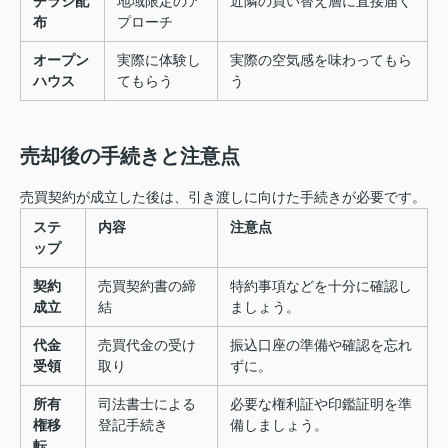
チラシ配
地域限定のア
近隣の買い替え層に直接届く
布
プローチ
オープン
実際に体験し
実際の空気感を味わってもら
ハウス
てもらう
う
売却後の手続きと注意点
売買契約が成立した後は、引き渡しに向けた手続きが必要です。
ステ
内容
注意点
ップ
契約
売買契約書の締
特約事項などを十分に確認し
成立
結
ましょう。
代金
売買代金の受け
振込口座の準備や確認を忘れ
受領
取り
ずに。
所有
司法書士による
必要な権利証や印鑑証明を準
権移
登記手続き
備しましょう。
転