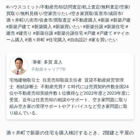
#ハウスコミット/不動産売却/訪問査定/机上査定/無料査定/空家/
買取り/無料見積り/空家売りたい/空き家買取/富里市/成田市/
酒々井町/八街市/佐倉市/買取査定
#不動産購入
#新築
#新築戸建
#新築戸建て
#新築購入
#新築買いたい
#新築分譲
#新築住宅
#
建売
#建売り
#新築分譲
#新築分譲住宅
#戸建
#戸建て
#マイホ
ーム購入
#酒々井町
#住宅購入
#自由設計
#家を買いたい
多賀 直人
筆者
不動産キャリア7年
宅地建物取引士 任意売却取扱主任者 賃貸不動産経営管理
士 相続診断士 不動産売買ＦＣ時代には売買契約件数全国24
位や不動産売却実績件数１位獲得など2022年度と2023年度に
受賞。近年は任意売却の相談やサポート、空き家問題に取り
組み空き家の管理サポートやアドバイスなど空き家問題に取
り組んでいる。
酒々井町で新築の住宅を購入検討するとき、2階建と平屋の