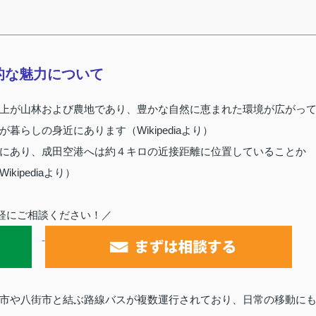
的な魅力について
上が山林および農地であり、豊かな自然に恵まれた環境が広がっ
らしの身近にあります（Wikipediaより）
にあり、成田空港へは約４キロの近接距離に位置していることか
ipediaより）
軽にご相談ください！／
市や八街市と結ぶ路線バスが複数運行されており、日常の移動に