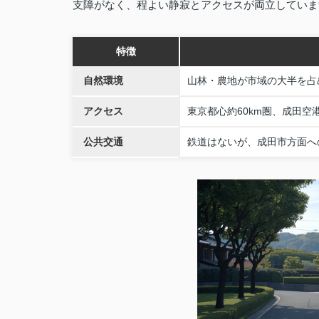
支障がなく、程よい静寂とアクセスが両立しています（W
特徴
自然環境
山林・農地が市域の大半を占
アクセス
東京都心約60km圏、成田空
公共交通
鉄道はないが、成田市方面へ