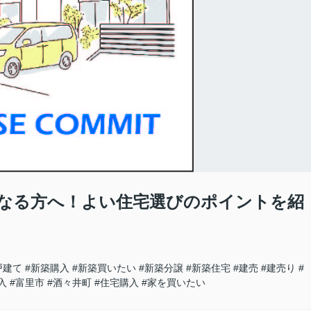
なる方へ！よい住宅選びのポイントを紹
戸建て
#新築購入
#新築買いたい
#新築分譲
#新築住宅
#建売
#建売り
#
入
#富里市
#酒々井町
#住宅購入
#家を買いたい