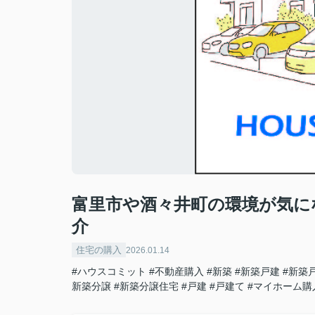
富里市や酒々井町の環境が気に
介
住宅の購入
2026.01.14
#ハウスコミット
#不動産購入
#新築
#新築戸建
#新築
新築分譲
#新築分譲住宅
#戸建
#戸建て
#マイホーム購