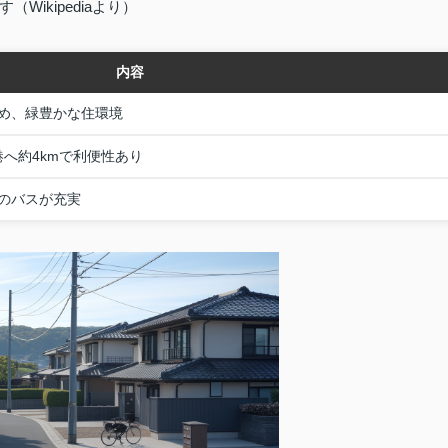
ikipediaより）
内容
め、緑豊かな住環境
港へ約4kmで利便性あり
のバスが充実